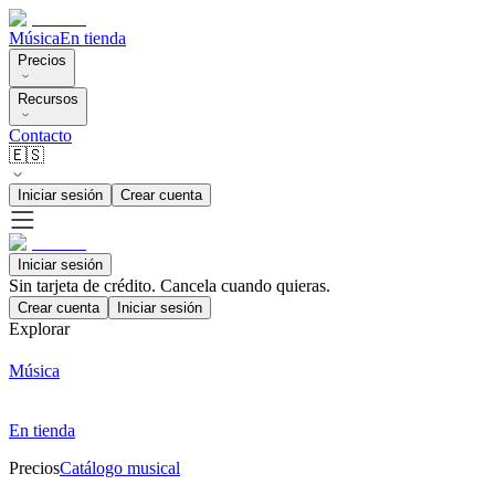
Música
En tienda
Precios
Recursos
Contacto
🇪🇸
Iniciar sesión
Crear cuenta
Iniciar sesión
Sin tarjeta de crédito. Cancela cuando quieras.
Crear cuenta
Iniciar sesión
Explorar
Música
En tienda
Precios
Catálogo musical