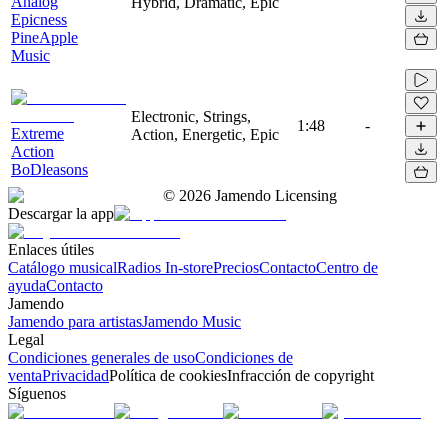
Analog
Hybrid, Dramatic, Epic
Epicness
PineApple
Music
Electronic, Strings,
1:48
-
Extreme
Action, Energetic, Epic
Action
BoDleasons
©
2026
Jamendo Licensing
Descargar la app
Enlaces útiles
Catálogo musical
Radios In-store
Precios
Contacto
Centro de
ayuda
Contacto
Jamendo
Jamendo para artistas
Jamendo Music
Legal
Condiciones generales de uso
Condiciones de
venta
Privacidad
Política de cookies
Infracción de copyright
Síguenos