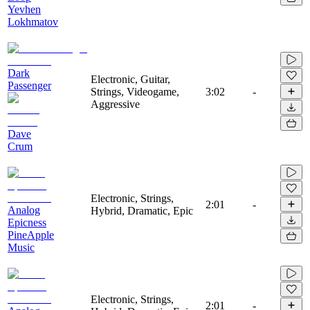
Yevhen
Lokhmatov
Dark
Electronic, Guitar,
Passenger
Strings, Videogame,
3:02
-
Aggressive
Dave
Crum
Electronic, Strings,
2:01
-
Analog
Hybrid, Dramatic, Epic
Epicness
PineApple
Music
Electronic, Strings,
2:01
-