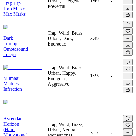
Urban, Energetic,
1:49
-
Trap Hip
Powerful
Hop Music
Max Marks
Trap, Wind, Brass,
Dark
Urban, Dark,
3:39
-
Triumph
Energetic
Omotesound
Tokyo
Trap, Wind, Brass,
Urban, Happy,
1:25
-
Mumbai
Energetic,
Madness
Aggressive
Infraction
Ascendant
Horizon
Trap, Wind, Brass,
(Hard
Urban, Neutral,
3:17
-
Motivational
Motivational,