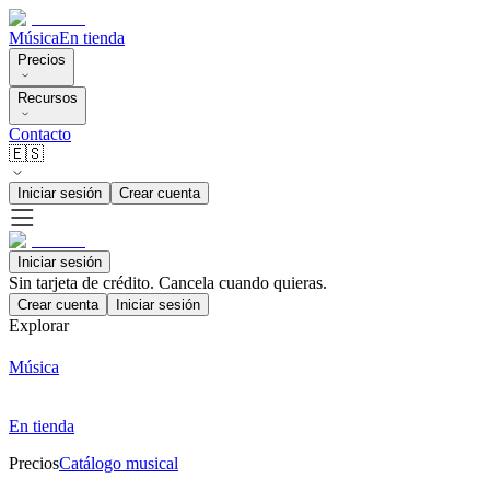
Música
En tienda
Precios
Recursos
Contacto
🇪🇸
Iniciar sesión
Crear cuenta
Iniciar sesión
Sin tarjeta de crédito. Cancela cuando quieras.
Crear cuenta
Iniciar sesión
Explorar
Música
En tienda
Precios
Catálogo musical