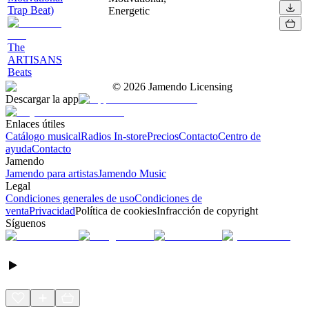
Trap Beat)
Energetic
The
ARTISANS
Beats
©
2026
Jamendo Licensing
Descargar la app
Enlaces útiles
Catálogo musical
Radios In-store
Precios
Contacto
Centro de
ayuda
Contacto
Jamendo
Jamendo para artistas
Jamendo Music
Legal
Condiciones generales de uso
Condiciones de
venta
Privacidad
Política de cookies
Infracción de copyright
Síguenos