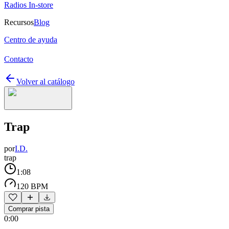
Radios In-store
Recursos
Blog
Centro de ayuda
Contacto
Volver al catálogo
Trap
por
I.D.
trap
1:08
120 BPM
Comprar pista
0:00