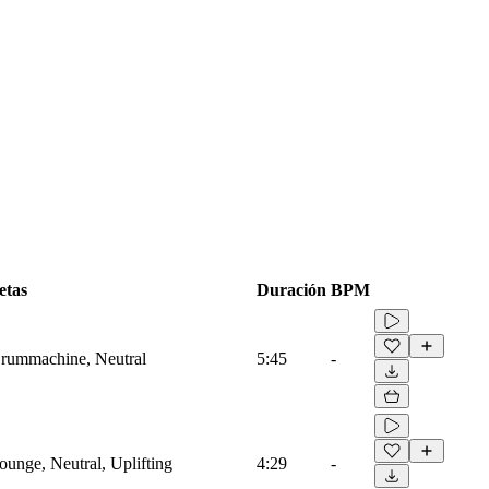
etas
Duración
BPM
Drummachine, Neutral
5:45
-
ounge, Neutral, Uplifting
4:29
-