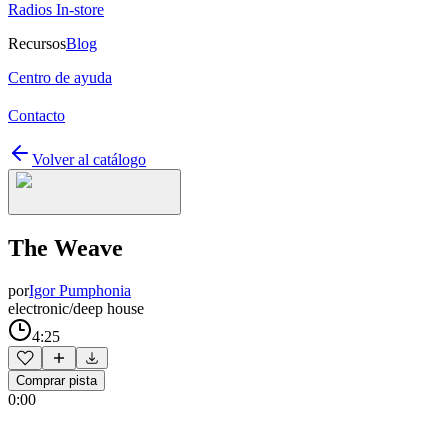
Radios In-store
Recursos
Blog
Centro de ayuda
Contacto
Volver al catálogo
The Weave
por
Igor Pumphonia
electronic/deep house
4:25
Comprar pista
0:00