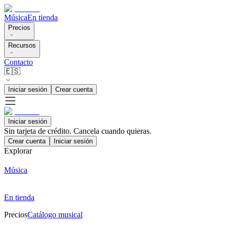
Música
En tienda
Precios
Recursos
Contacto
🇪🇸
Iniciar sesión
Crear cuenta
Iniciar sesión
Sin tarjeta de crédito. Cancela cuando quieras.
Crear cuenta
Iniciar sesión
Explorar
Música
En tienda
Precios
Catálogo musical