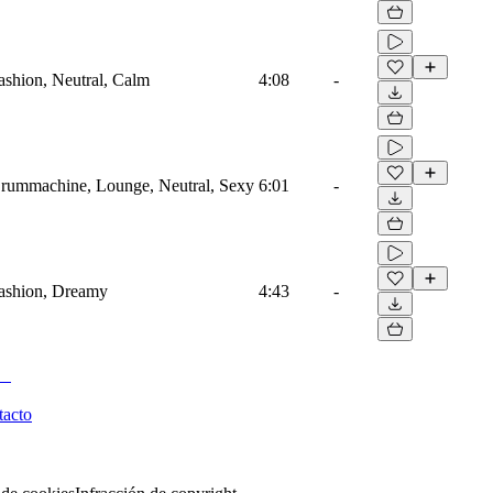
ashion, Neutral, Calm
4:08
-
Drummachine, Lounge, Neutral, Sexy
6:01
-
Fashion, Dreamy
4:43
-
tacto