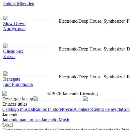
Fatima Mhedden
Electronic/Deep House, Synthesizer, F
Slow Down
Nordgroove
Electronic/Deep House, Synthesizer, 
Olistic Sex
Krizar
Electronic/Deep House, Synthesizer, 
Renegate
Igor Pumphonia
©
2026
Jamendo Licensing
Descargar la app
Enlaces útiles
Catálogo musical
Radios In-store
Precios
Contacto
Centro de ayuda
Con
Jamendo
Jamendo para artistas
Jamendo Music
Legal