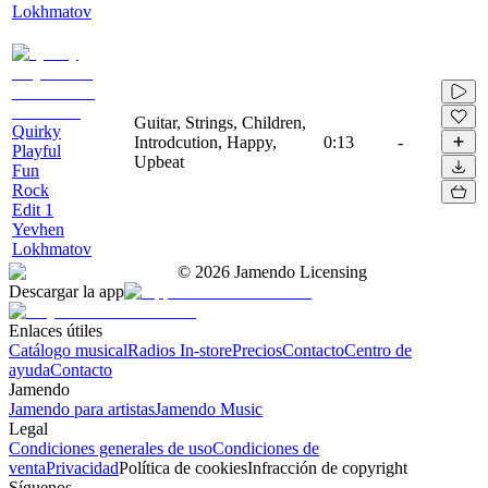
Lokhmatov
Guitar, Strings, Children,
Quirky
Introdcution, Happy,
0:13
-
Playful
Upbeat
Fun
Rock
Edit 1
Yevhen
Lokhmatov
©
2026
Jamendo Licensing
Descargar la app
Enlaces útiles
Catálogo musical
Radios In-store
Precios
Contacto
Centro de
ayuda
Contacto
Jamendo
Jamendo para artistas
Jamendo Music
Legal
Condiciones generales de uso
Condiciones de
venta
Privacidad
Política de cookies
Infracción de copyright
Síguenos