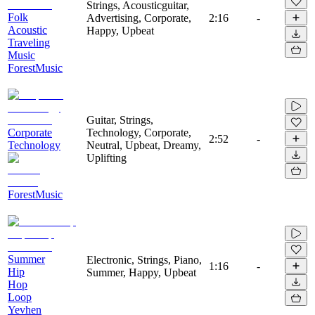
Strings, Acousticguitar,
Folk
Advertising, Corporate,
2:16
-
Acoustic
Happy, Upbeat
Traveling
Music
ForestMusic
Guitar, Strings,
Corporate
Technology, Corporate,
2:52
-
Technology
Neutral, Upbeat, Dreamy,
Uplifting
ForestMusic
Summer
Electronic, Strings, Piano,
1:16
-
Hip
Summer, Happy, Upbeat
Hop
Loop
Yevhen