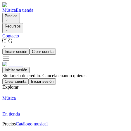
Música
En tienda
Precios
Recursos
Contacto
🇪🇸
Iniciar sesión
Crear cuenta
Iniciar sesión
Sin tarjeta de crédito. Cancela cuando quieras.
Crear cuenta
Iniciar sesión
Explorar
Música
En tienda
Precios
Catálogo musical