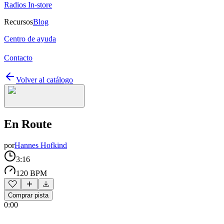
Radios In-store
Recursos
Blog
Centro de ayuda
Contacto
Volver al catálogo
En Route
por
Hannes Hofkind
3:16
120 BPM
Comprar pista
0:00