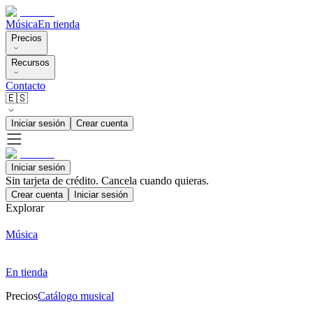
Música
En tienda
Precios
Recursos
Contacto
🇪🇸
Iniciar sesión
Crear cuenta
Iniciar sesión
Sin tarjeta de crédito. Cancela cuando quieras.
Crear cuenta
Iniciar sesión
Explorar
Música
En tienda
Precios
Catálogo musical