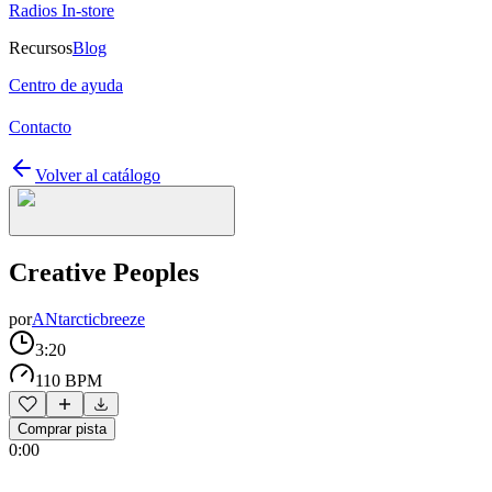
Radios In-store
Recursos
Blog
Centro de ayuda
Contacto
Volver al catálogo
Creative Peoples
por
ANtarcticbreeze
3:20
110 BPM
Comprar pista
0:00