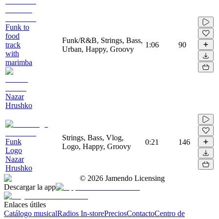
Funk to
food
Funk/R&B, Strings, Bass,
track
1:06
90
Urban, Happy, Groovy
with
marimba
Nazar
Hrushko
Strings, Bass, Vlog,
Funk
0:21
146
Logo, Happy, Groovy
Logo
Nazar
Hrushko
©
2026
Jamendo Licensing
Descargar la app
Enlaces útiles
Catálogo musical
Radios In-store
Precios
Contacto
Centro de