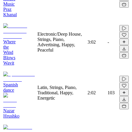
Music
Praz
Khanal
Electronic/Deep House,
Strings, Piano,
Where
3:02
-
Advertising, Happy,
the
Peaceful
Wind
Blows
Wavit
Spanish
Latin, Strings, Piano,
dance
Traditional, Happy,
2:02
103
Energetic
Nazar
Hrushko