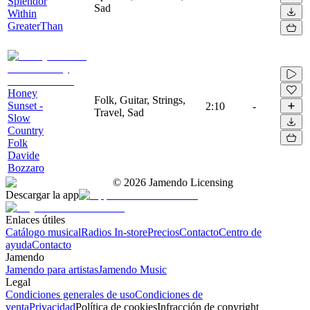
Splendor
Sad
Within
GreaterThan
Honey
Folk, Guitar, Strings,
Sunset -
2:10
-
Travel, Sad
Slow
Country
Folk
Davide
Bozzaro
©
2026
Jamendo Licensing
Descargar la app
Enlaces útiles
Catálogo musical
Radios In-store
Precios
Contacto
Centro de
ayuda
Contacto
Jamendo
Jamendo para artistas
Jamendo Music
Legal
Condiciones generales de uso
Condiciones de
venta
Privacidad
Política de cookies
Infracción de copyright