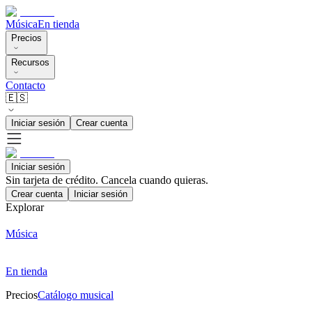
Música
En tienda
Precios
Recursos
Contacto
🇪🇸
Iniciar sesión
Crear cuenta
Iniciar sesión
Sin tarjeta de crédito. Cancela cuando quieras.
Crear cuenta
Iniciar sesión
Explorar
Música
En tienda
Precios
Catálogo musical