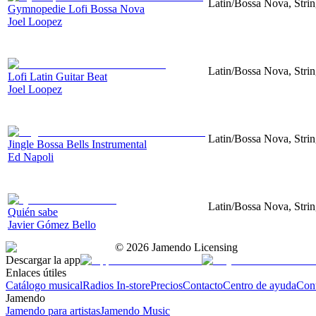
Latin/Bossa Nova, Strin
Gymnopedie Lofi Bossa Nova
Joel Loopez
Latin/Bossa Nova, Strin
Lofi Latin Guitar Beat
Joel Loopez
Latin/Bossa Nova, Strin
Jingle Bossa Bells Instrumental
Ed Napoli
Latin/Bossa Nova, Strin
Quién sabe
Javier Gómez Bello
©
2026
Jamendo Licensing
Descargar la app
Enlaces útiles
Catálogo musical
Radios In-store
Precios
Contacto
Centro de ayuda
Con
Jamendo
Jamendo para artistas
Jamendo Music