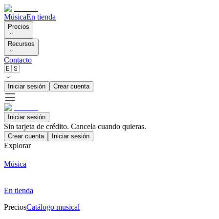
Música
En tienda
Precios
Recursos
Contacto
🇪🇸
Iniciar sesión
Crear cuenta
Iniciar sesión
Sin tarjeta de crédito. Cancela cuando quieras.
Crear cuenta
Iniciar sesión
Explorar
Música
En tienda
Precios
Catálogo musical