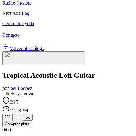
Radios In-store
Recursos
Blog
Centro de ayuda
Contacto
Volver al catálogo
Tropical Acoustic Lofi Guitar
por
Joel Loopez
latin/bossa nova
0:15
112 BPM
Comprar pista
0:00