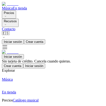
Música
En tienda
Precios
Recursos
Contacto
🇪🇸
Iniciar sesión
Crear cuenta
Iniciar sesión
Sin tarjeta de crédito. Cancela cuando quieras.
Crear cuenta
Iniciar sesión
Explorar
Música
En tienda
Precios
Catálogo musical