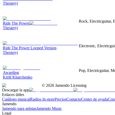
Thesieryj
Rock, Electricguitar,
Ride The Power
Thesieryj
Electronic, Electricgu
Ride The Power Looped Version
Thesieryj
Pop, Electricguitar, M
Awarding
Kirill Kharchenko
©
2026
Jamendo Licensing
Descargar la app
Enlaces útiles
Catálogo musical
Radios In-store
Precios
Contacto
Centro de ayuda
Con
Jamendo
Jamendo para artistas
Jamendo Music
Legal