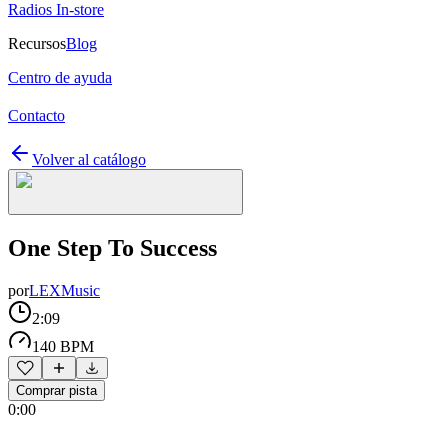
Radios In-store
Recursos
Blog
Centro de ayuda
Contacto
Volver al catálogo
One Step To Success
por
LEXMusic
2:09
140 BPM
Comprar pista
0:00