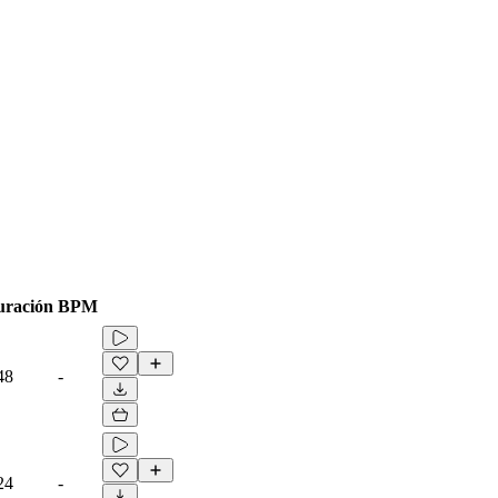
ración
BPM
48
-
24
-