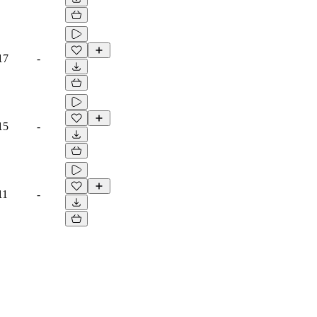
17
-
15
-
11
-