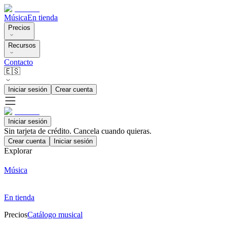
Música
En tienda
Precios
Recursos
Contacto
🇪🇸
Iniciar sesión
Crear cuenta
Iniciar sesión
Sin tarjeta de crédito. Cancela cuando quieras.
Crear cuenta
Iniciar sesión
Explorar
Música
En tienda
Precios
Catálogo musical