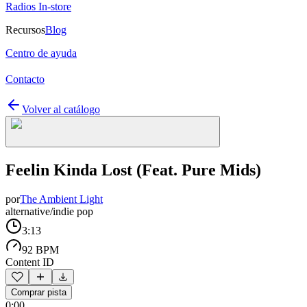
Radios In-store
Recursos
Blog
Centro de ayuda
Contacto
Volver al catálogo
Feelin Kinda Lost (Feat. Pure Mids)
por
The Ambient Light
alternative/indie pop
3:13
92 BPM
Content ID
Comprar pista
0:00