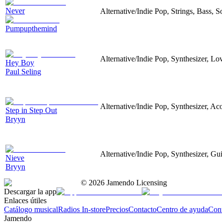
Never
Alternative/Indie Pop, Strings, Bass, 
Pumpupthemind
Alternative/Indie Pop, Synthesizer, L
Hey Boy
Paul Seling
Alternative/Indie Pop, Synthesizer, Ac
Step in Step Out
Bryyn
Alternative/Indie Pop, Synthesizer, Gu
Nieve
Bryyn
©
2026
Jamendo Licensing
Descargar la app
Enlaces útiles
Catálogo musical
Radios In-store
Precios
Contacto
Centro de ayuda
Con
Jamendo