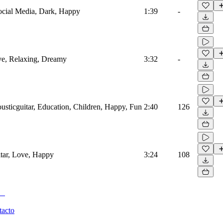
Social Media, Dark, Happy
1:39
-
ove, Relaxing, Dreamy
3:32
-
ousticguitar, Education, Children, Happy, Fun
2:40
126
itar, Love, Happy
3:24
108
tacto