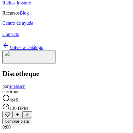
Radios In-store
Recursos
Blog
Centro de ayuda
Contacto
Volver al catálogo
Discotheque
por
Snabisch
electronic
4:46
130 BPM
Comprar pista
0:00