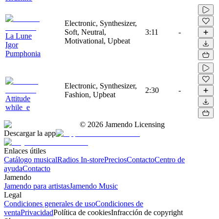
Electronic, Synthesizer,
Soft, Neutral,
3:11
-
La Lune
Motivational, Upbeat
Igor
Pumphonia
Electronic, Synthesizer,
2:30
-
Fashion, Upbeat
Attitude
while_e
©
2026
Jamendo Licensing
Descargar la app
Enlaces útiles
Catálogo musical
Radios In-store
Precios
Contacto
Centro de
ayuda
Contacto
Jamendo
Jamendo para artistas
Jamendo Music
Legal
Condiciones generales de uso
Condiciones de
venta
Privacidad
Política de cookies
Infracción de copyright