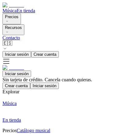
Música
En tienda
Precios
Recursos
Contacto
🇪🇸
Iniciar sesión
Crear cuenta
Iniciar sesión
Sin tarjeta de crédito. Cancela cuando quieras.
Crear cuenta
Iniciar sesión
Explorar
Música
En tienda
Precios
Catálogo musical