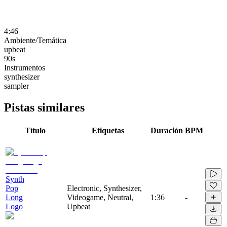
4:46
Ambiente/Temática
upbeat
90s
Instrumentos
synthesizer
sampler
Pistas similares
Título
Etiquetas
Duración
BPM
Synth
Pop
Electronic, Synthesizer,
Long
Videogame, Neutral,
1:36
-
Logo
Upbeat