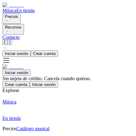
Música
En tienda
Precios
Recursos
Contacto
🇪🇸
Iniciar sesión
Crear cuenta
Iniciar sesión
Sin tarjeta de crédito. Cancela cuando quieras.
Crear cuenta
Iniciar sesión
Explorar
Música
En tienda
Precios
Catálogo musical