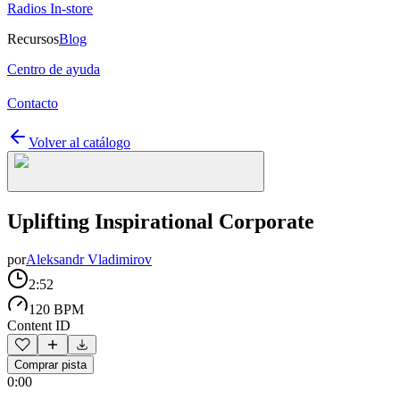
Radios In-store
Recursos
Blog
Centro de ayuda
Contacto
Volver al catálogo
Uplifting Inspirational Corporate
por
Aleksandr Vladimirov
2:52
120 BPM
Content ID
Comprar pista
0:00