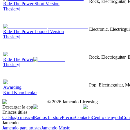
Rock, Electricguitar,
Ride The Power Short Version
Thesieryj
Electronic, Electricgu
Ride The Power Looped Version
Thesieryj
Rock, Electricguitar,
Ride The Power
Thesieryj
Pop, Electricguitar, M
Awarding
Kirill Kharchenko
©
2026
Jamendo Licensing
Descargar la app
Enlaces útiles
Catálogo musical
Radios In-store
Precios
Contacto
Centro de ayuda
Con
Jamendo
Jamendo para artistas
Jamendo Music