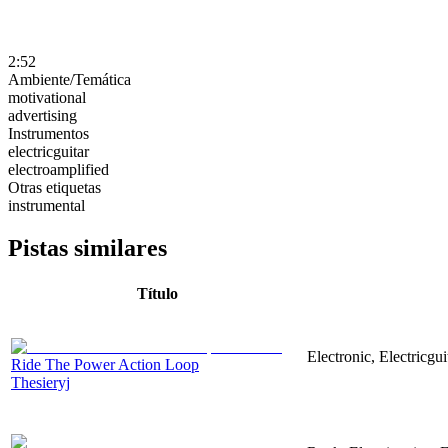
2:52
Ambiente/Temática
motivational
advertising
Instrumentos
electricguitar
electroamplified
Otras etiquetas
instrumental
Pistas similares
Título
Electronic, Electricgu
Ride The Power Action Loop
Thesieryj