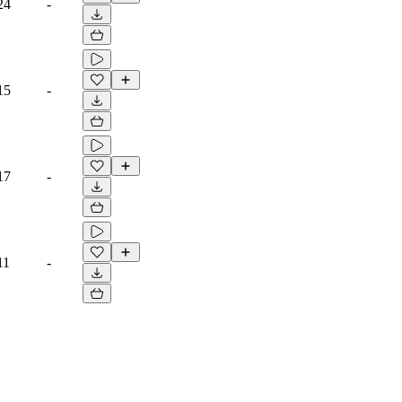
24
-
15
-
17
-
11
-