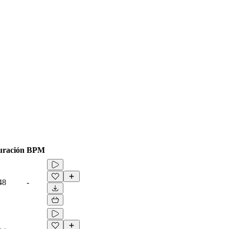
ración
BPM
48
-