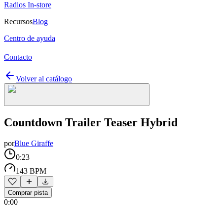
Radios In-store
Recursos
Blog
Centro de ayuda
Contacto
Volver al catálogo
Countdown Trailer Teaser Hybrid
por
Blue Giraffe
0:23
143 BPM
Comprar pista
0:00