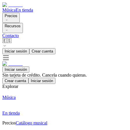
Música
En tienda
Precios
Recursos
Contacto
🇪🇸
Iniciar sesión
Crear cuenta
Iniciar sesión
Sin tarjeta de crédito. Cancela cuando quieras.
Crear cuenta
Iniciar sesión
Explorar
Música
En tienda
Precios
Catálogo musical