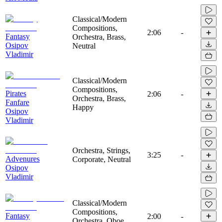
Classical/Modern
Compositions,
2:06
-
Fantasy
Orchestra, Brass,
Osipov
Neutral
Vladimir
Classical/Modern
Compositions,
Pirates
2:06
-
Orchestra, Brass,
Fanfare
Happy
Osipov
Vladimir
Orchestra, Strings,
3:25
-
Advenures
Corporate, Neutral
Osipov
Vladimir
Classical/Modern
Compositions,
Fantasy
2:00
-
Orchestra, Oboe,