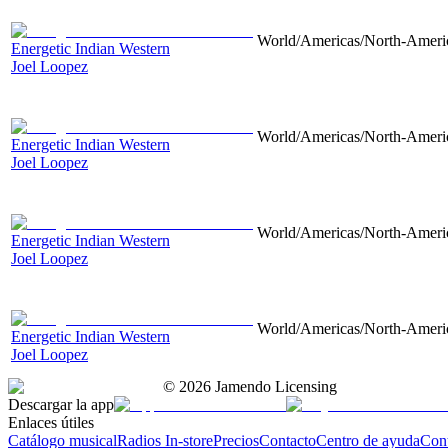
World/Americas/North-Americ
Energetic Indian Western
Joel Loopez
World/Americas/North-Americ
Energetic Indian Western
Joel Loopez
World/Americas/North-Americ
Energetic Indian Western
Joel Loopez
World/Americas/North-Americ
Energetic Indian Western
Joel Loopez
©
2026
Jamendo Licensing
Descargar la app
Enlaces útiles
Catálogo musical
Radios In-store
Precios
Contacto
Centro de ayuda
Con