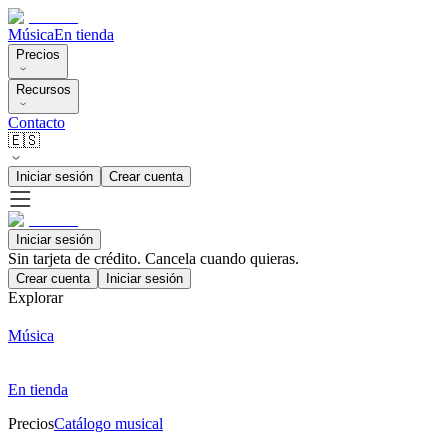
Música
En tienda
Precios
Recursos
Contacto
🇪🇸
Iniciar sesión
Crear cuenta
Iniciar sesión
Sin tarjeta de crédito. Cancela cuando quieras.
Crear cuenta
Iniciar sesión
Explorar
Música
En tienda
Precios
Catálogo musical