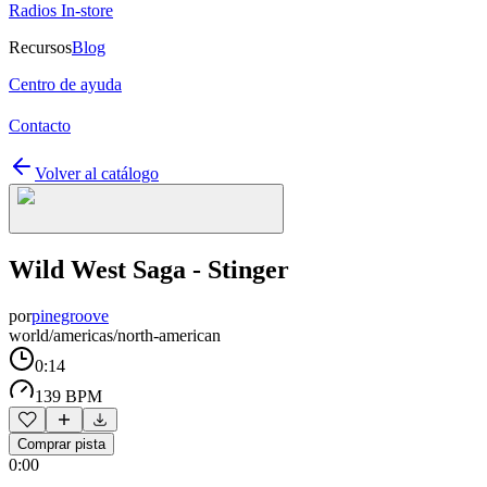
Radios In-store
Recursos
Blog
Centro de ayuda
Contacto
Volver al catálogo
Wild West Saga - Stinger
por
pinegroove
world/americas/north-american
0:14
139 BPM
Comprar pista
0:00