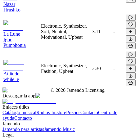
Nazar
Hrushko
Electronic, Synthesizer,
Soft, Neutral,
3:11
-
La Lune
Motivational, Upbeat
Igor
Pumphonia
Electronic, Synthesizer,
2:30
-
Fashion, Upbeat
Attitude
while_e
©
2026
Jamendo Licensing
Descargar la app
Enlaces útiles
Catálogo musical
Radios In-store
Precios
Contacto
Centro de
ayuda
Contacto
Jamendo
Jamendo para artistas
Jamendo Music
Legal