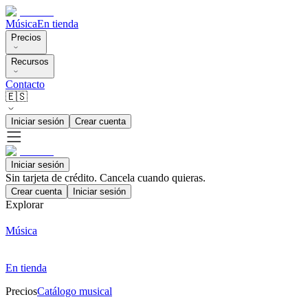
Música
En tienda
Precios
Recursos
Contacto
🇪🇸
Iniciar sesión
Crear cuenta
Iniciar sesión
Sin tarjeta de crédito. Cancela cuando quieras.
Crear cuenta
Iniciar sesión
Explorar
Música
En tienda
Precios
Catálogo musical