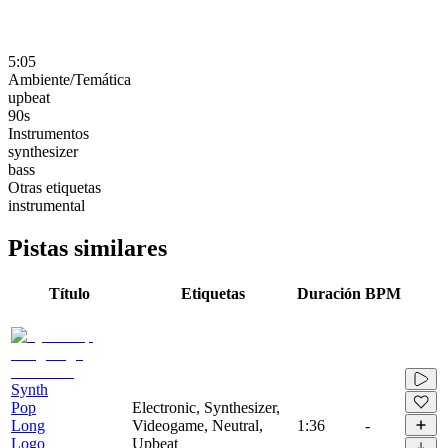
5:05
Ambiente/Temática
upbeat
90s
Instrumentos
synthesizer
bass
Otras etiquetas
instrumental
Pistas similares
Título
Etiquetas
Duración
BPM
Synth
Pop
Electronic, Synthesizer,
Long
Videogame, Neutral,
1:36
-
Logo
Upbeat