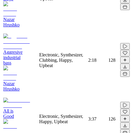
Nazar
Hrushko
Aggresive
Electronic, Synthesizer,
industrial
Clubbing, Happy,
2:18
128
bass
Upbeat
Nazar
Hrushko
All is
Good
Electronic, Synthesizer,
3:37
126
Happy, Upbeat