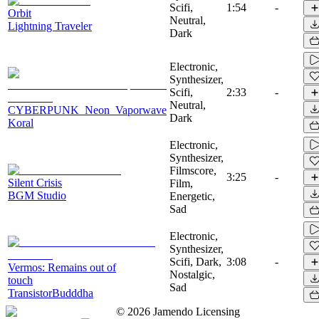
Scifi,
1:54
-
Orbit
Neutral,
Lightning Traveler
Dark
Electronic,
Synthesizer,
Scifi,
2:33
-
Neutral,
CYBERPUNK_Neon_Vaporwave
Dark
Koral
Electronic,
Synthesizer,
Filmscore,
3:25
-
Silent Crisis
Film,
BGM Studio
Energetic,
Sad
Electronic,
Synthesizer,
Scifi, Dark,
3:08
-
Vermos: Remains out of
Nostalgic,
touch
Sad
TransistorBudddha
©
2026
Jamendo Licensing