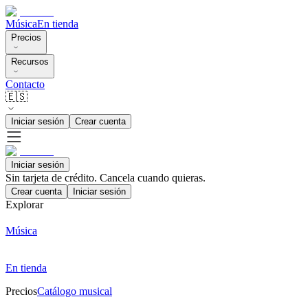
Música
En tienda
Precios
Recursos
Contacto
🇪🇸
Iniciar sesión
Crear cuenta
Iniciar sesión
Sin tarjeta de crédito. Cancela cuando quieras.
Crear cuenta
Iniciar sesión
Explorar
Música
En tienda
Precios
Catálogo musical