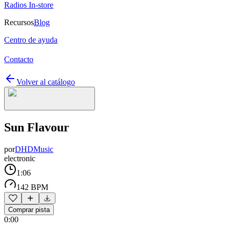
Radios In-store
Recursos
Blog
Centro de ayuda
Contacto
Volver al catálogo
Sun Flavour
por
DHDMusic
electronic
1:06
142 BPM
Comprar pista
0:00