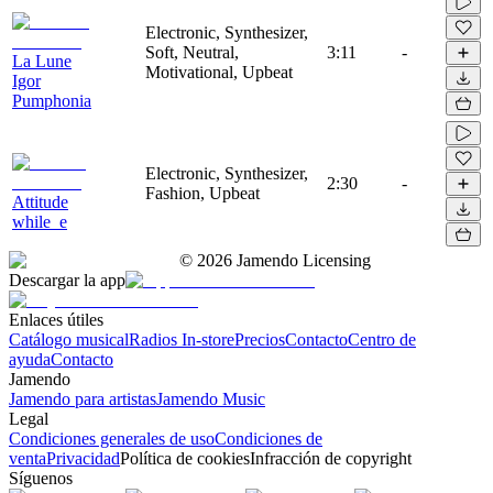
Electronic, Synthesizer,
Soft, Neutral,
3:11
-
La Lune
Motivational, Upbeat
Igor
Pumphonia
Electronic, Synthesizer,
2:30
-
Fashion, Upbeat
Attitude
while_e
©
2026
Jamendo Licensing
Descargar la app
Enlaces útiles
Catálogo musical
Radios In-store
Precios
Contacto
Centro de
ayuda
Contacto
Jamendo
Jamendo para artistas
Jamendo Music
Legal
Condiciones generales de uso
Condiciones de
venta
Privacidad
Política de cookies
Infracción de copyright
Síguenos