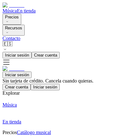
Música
En tienda
Precios
Recursos
Contacto
🇪🇸
Iniciar sesión
Crear cuenta
Iniciar sesión
Sin tarjeta de crédito. Cancela cuando quieras.
Crear cuenta
Iniciar sesión
Explorar
Música
En tienda
Precios
Catálogo musical