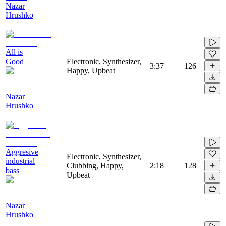
Nazar
Hrushko
All is
Good
Electronic, Synthesizer,
3:37
126
Happy, Upbeat
Nazar
Hrushko
Aggresive
Electronic, Synthesizer,
industrial
Clubbing, Happy,
2:18
128
bass
Upbeat
Nazar
Hrushko