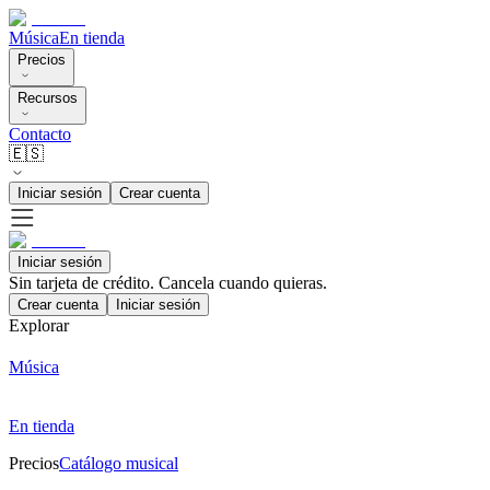
Música
En tienda
Precios
Recursos
Contacto
🇪🇸
Iniciar sesión
Crear cuenta
Iniciar sesión
Sin tarjeta de crédito. Cancela cuando quieras.
Crear cuenta
Iniciar sesión
Explorar
Música
En tienda
Precios
Catálogo musical