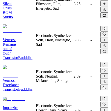
Silent
Filmscore, Film,
3:25
-
Crisis
Energetic, Sad
BGM
Studio
Electronic, Synthesizer,
Vermos:
Scifi, Dark, Nostalgic,
3:08
-
Remains
Sad
out of
touch
TransistorBudddha
Electronic, Synthesizer,
Scifi, Neutral,
2:59
-
Vermos:
Melancholic, Strange
Exoplanet
TransistorBudddha
Electronic, Synthesizer,
Impazzire
Horror, Dark, Scary,
6:09
-