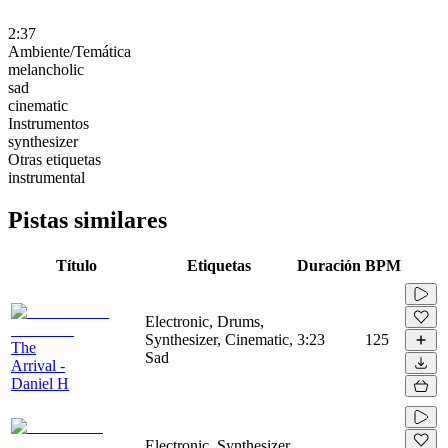
2:37
Ambiente/Temática
melancholic
sad
cinematic
Instrumentos
synthesizer
Otras etiquetas
instrumental
Pistas similares
Título
Etiquetas
Duración
BPM
Electronic, Drums,
Synthesizer, Cinematic,
3:23
125
The
Sad
Arrival -
Daniel H
Electronic, Synthesizer,