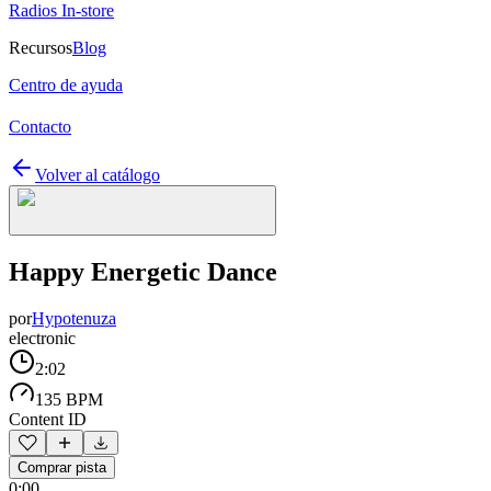
Radios In-store
Recursos
Blog
Centro de ayuda
Contacto
Volver al catálogo
Happy Energetic Dance
por
Hypotenuza
electronic
2:02
135 BPM
Content ID
Comprar pista
0:00