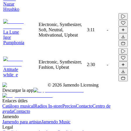
Nazar
Hrushko
Electronic, Synthesizer,
Soft, Neutral,
3:11
-
La Lune
Motivational, Upbeat
Igor
Pumphonia
Electronic, Synthesizer,
2:30
-
Fashion, Upbeat
Attitude
while_e
©
2026
Jamendo Licensing
Descargar la app
Enlaces útiles
Catálogo musical
Radios In-store
Precios
Contacto
Centro de
ayuda
Contacto
Jamendo
Jamendo para artistas
Jamendo Music
Legal