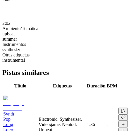
2:02
Ambiente/Temática
upbeat
summer
Instrumentos
synthesizer
Otras etiquetas
instrumental
Pistas similares
Título
Etiquetas
Duración
BPM
Synth
Pop
Electronic, Synthesizer,
Long
Videogame, Neutral,
1:36
-
Logo
Upbeat