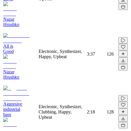
Nazar
Hrushko
All is
Good
Electronic, Synthesizer,
3:37
126
Happy, Upbeat
Nazar
Hrushko
Aggresive
Electronic, Synthesizer,
industrial
Clubbing, Happy,
2:18
128
bass
Upbeat