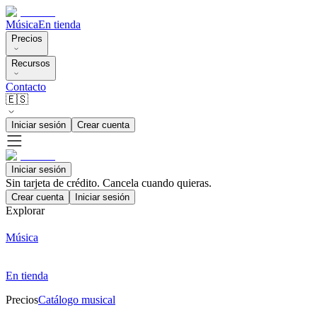
Música
En tienda
Precios
Recursos
Contacto
🇪🇸
Iniciar sesión
Crear cuenta
Iniciar sesión
Sin tarjeta de crédito. Cancela cuando quieras.
Crear cuenta
Iniciar sesión
Explorar
Música
En tienda
Precios
Catálogo musical