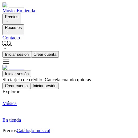
Música
En tienda
Precios
Recursos
Contacto
🇪🇸
Iniciar sesión
Crear cuenta
Iniciar sesión
Sin tarjeta de crédito. Cancela cuando quieras.
Crear cuenta
Iniciar sesión
Explorar
Música
En tienda
Precios
Catálogo musical