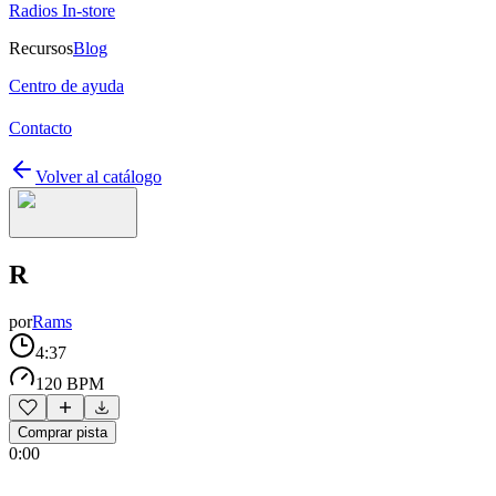
Radios In-store
Recursos
Blog
Centro de ayuda
Contacto
Volver al catálogo
R
por
Rams
4:37
120 BPM
Comprar pista
0:00