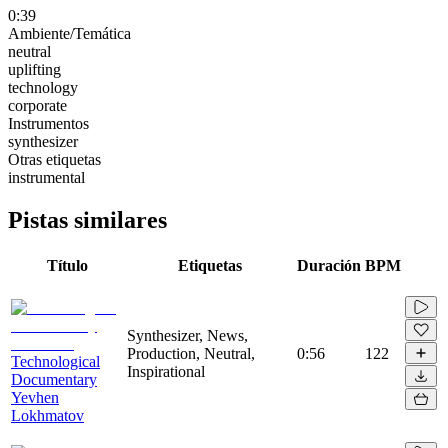
0:39
Ambiente/Temática
neutral
uplifting
technology
corporate
Instrumentos
synthesizer
Otras etiquetas
instrumental
Pistas similares
Título
Etiquetas
Duración
BPM
Synthesizer, News,
Production, Neutral,
0:56
122
Technological
Inspirational
Documentary
Yevhen
Lokhmatov