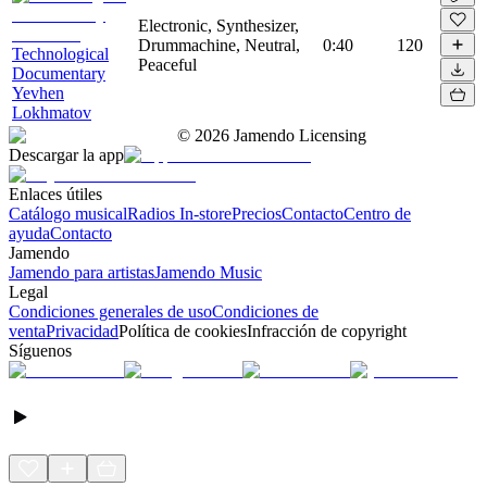
Electronic, Synthesizer,
Drummachine, Neutral,
0:40
120
Technological
Peaceful
Documentary
Yevhen
Lokhmatov
©
2026
Jamendo Licensing
Descargar la app
Enlaces útiles
Catálogo musical
Radios In-store
Precios
Contacto
Centro de
ayuda
Contacto
Jamendo
Jamendo para artistas
Jamendo Music
Legal
Condiciones generales de uso
Condiciones de
venta
Privacidad
Política de cookies
Infracción de copyright
Síguenos