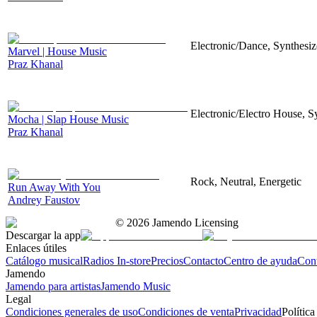
Electronic/Dance, Synthesiz
Marvel | House Music
Praz Khanal
Electronic/Electro House, S
Mocha | Slap House Music
Praz Khanal
Rock, Neutral, Energetic
Run Away With You
Andrey Faustov
©
2026
Jamendo Licensing
Descargar la app
Enlaces útiles
Catálogo musical
Radios In-store
Precios
Contacto
Centro de ayuda
Con
Jamendo
Jamendo para artistas
Jamendo Music
Legal
Condiciones generales de uso
Condiciones de venta
Privacidad
Política