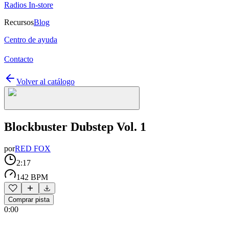
Radios In-store
Recursos
Blog
Centro de ayuda
Contacto
Volver al catálogo
Blockbuster Dubstep Vol. 1
por
RED FOX
2:17
142 BPM
Comprar pista
0:00