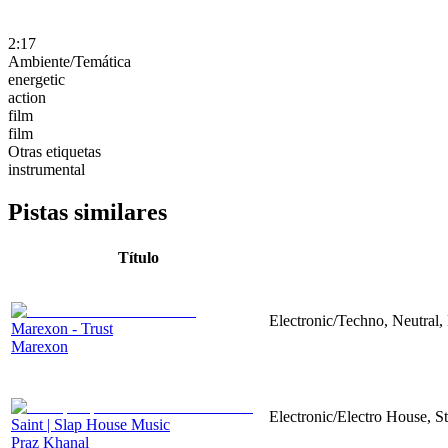
2:17
Ambiente/Temática
energetic
action
film
film
Otras etiquetas
instrumental
Pistas similares
Título
Electronic/Techno, Neutral,
Marexon - Trust
Marexon
Electronic/Electro House, S
Saint | Slap House Music
Praz Khanal