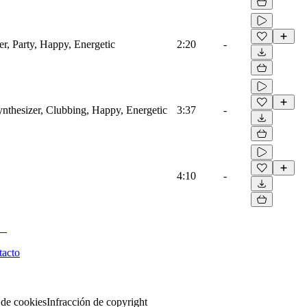
er, Party, Happy, Energetic
2:20
-
ynthesizer, Clubbing, Happy, Energetic
3:37
-
4:10
-
tacto
 de cookies
Infracción de copyright