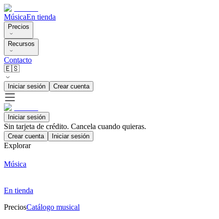
Música
En tienda
Precios
Recursos
Contacto
🇪🇸
Iniciar sesión
Crear cuenta
Iniciar sesión
Sin tarjeta de crédito. Cancela cuando quieras.
Crear cuenta
Iniciar sesión
Explorar
Música
En tienda
Precios
Catálogo musical