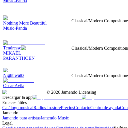
Music-Panda
Classical/Modern Compositions,
Nothing More Beautiful
Music-Panda
Tendresse
Classical/Modern Compositions,
MIKAËL
PARANTHOËN
Night waltz
Classical/Modern Compositions, 
Oscar Avila
©
2026
Jamendo Licensing
Descargar la app
Enlaces útiles
Catálogo musical
Radios In-store
Precios
Contacto
Centro de ayuda
Con
Jamendo
Jamendo para artistas
Jamendo Music
Legal