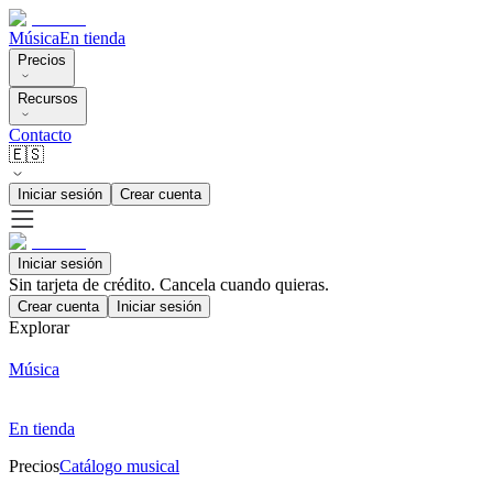
Música
En tienda
Precios
Recursos
Contacto
🇪🇸
Iniciar sesión
Crear cuenta
Iniciar sesión
Sin tarjeta de crédito. Cancela cuando quieras.
Crear cuenta
Iniciar sesión
Explorar
Música
En tienda
Precios
Catálogo musical