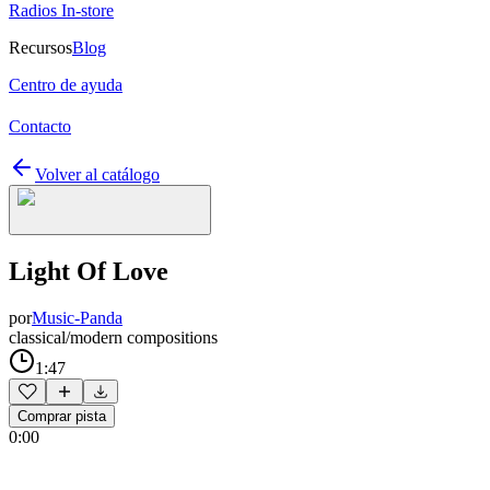
Radios In-store
Recursos
Blog
Centro de ayuda
Contacto
Volver al catálogo
Light Of Love
por
Music-Panda
classical/modern compositions
1:47
Comprar pista
0:00