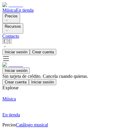
Música
En tienda
Precios
Recursos
Contacto
🇪🇸
Iniciar sesión
Crear cuenta
Iniciar sesión
Sin tarjeta de crédito. Cancela cuando quieras.
Crear cuenta
Iniciar sesión
Explorar
Música
En tienda
Precios
Catálogo musical