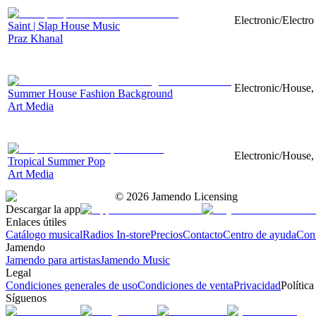
Electronic/Electr
Saint | Slap House Music
Praz Khanal
Electronic/House, 
Summer House Fashion Background
Art Media
Electronic/House, 
Tropical Summer Pop
Art Media
©
2026
Jamendo Licensing
Descargar la app
Enlaces útiles
Catálogo musical
Radios In-store
Precios
Contacto
Centro de ayuda
Con
Jamendo
Jamendo para artistas
Jamendo Music
Legal
Condiciones generales de uso
Condiciones de venta
Privacidad
Política
Síguenos