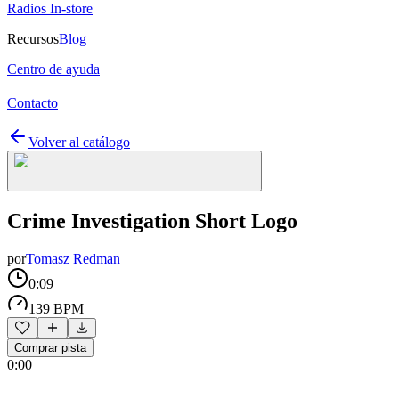
Radios In-store
Recursos
Blog
Centro de ayuda
Contacto
Volver al catálogo
Crime Investigation Short Logo
por
Tomasz Redman
0:09
139 BPM
Comprar pista
0:00