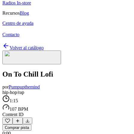
Radios In-store
Recursos
Blog
Centro de ayuda
Contacto
Volver al catálogo
On To Chill Lofi
por
Pumpupthemind
hip-hop/rap
1:15
107 BPM
Content ID
Comprar pista
0:00