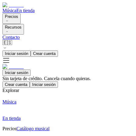
Música
En tienda
Precios
Recursos
Contacto
🇪🇸
Iniciar sesión
Crear cuenta
Iniciar sesión
Sin tarjeta de crédito. Cancela cuando quieras.
Crear cuenta
Iniciar sesión
Explorar
Música
En tienda
Precios
Catálogo musical