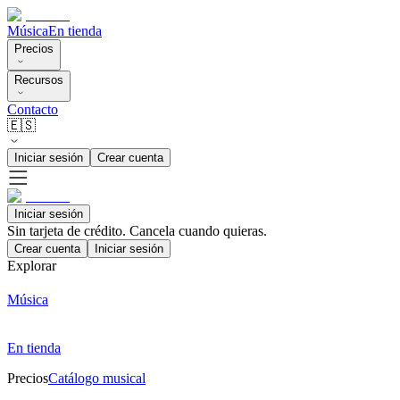
Música
En tienda
Precios
Recursos
Contacto
🇪🇸
Iniciar sesión
Crear cuenta
Iniciar sesión
Sin tarjeta de crédito. Cancela cuando quieras.
Crear cuenta
Iniciar sesión
Explorar
Música
En tienda
Precios
Catálogo musical