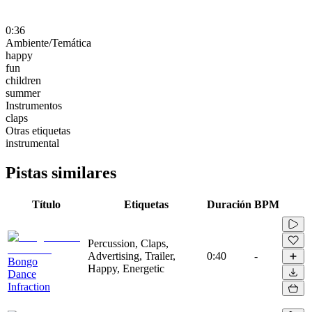
0:36
Ambiente/Temática
happy
fun
children
summer
Instrumentos
claps
Otras etiquetas
instrumental
Pistas similares
Título
Etiquetas
Duración
BPM
Percussion, Claps,
Advertising, Trailer,
0:40
-
Bongo
Happy, Energetic
Dance
Infraction