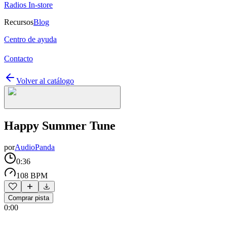
Radios In-store
Recursos
Blog
Centro de ayuda
Contacto
Volver al catálogo
Happy Summer Tune
por
AudioPanda
0:36
108 BPM
Comprar pista
0:00