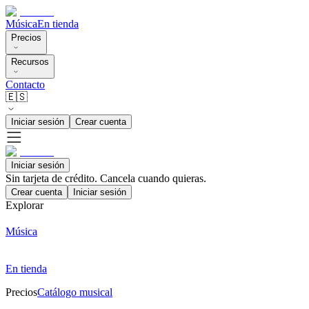
Música
En tienda
Precios
Recursos
Contacto
🇪🇸
Iniciar sesión
Crear cuenta
Iniciar sesión
Sin tarjeta de crédito. Cancela cuando quieras.
Crear cuenta
Iniciar sesión
Explorar
Música
En tienda
Precios
Catálogo musical