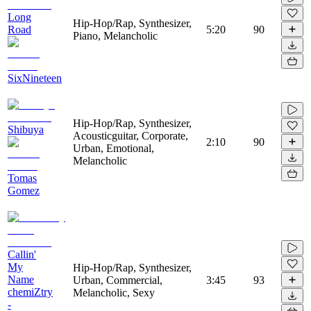
Long
Hip-Hop/Rap, Synthesizer,
Road
5:20
90
Piano, Melancholic
SixNineteen
Hip-Hop/Rap, Synthesizer,
Shibuya
Acousticguitar, Corporate,
2:10
90
Urban, Emotional,
Melancholic
Tomas
Gomez
Callin'
My
Hip-Hop/Rap, Synthesizer,
Name
Urban, Commercial,
3:45
93
chemiZtry
Melancholic, Sexy
-