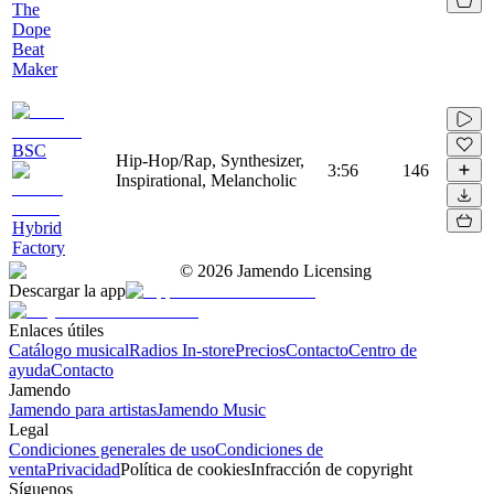
The
Dope
Beat
Maker
BSC
Hip-Hop/Rap, Synthesizer,
3:56
146
Inspirational, Melancholic
Hybrid
Factory
©
2026
Jamendo Licensing
Descargar la app
Enlaces útiles
Catálogo musical
Radios In-store
Precios
Contacto
Centro de
ayuda
Contacto
Jamendo
Jamendo para artistas
Jamendo Music
Legal
Condiciones generales de uso
Condiciones de
venta
Privacidad
Política de cookies
Infracción de copyright
Síguenos