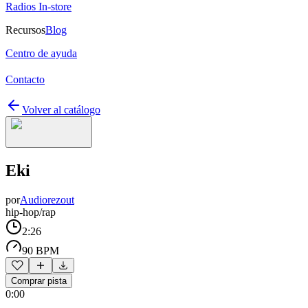
Radios In-store
Recursos
Blog
Centro de ayuda
Contacto
Volver al catálogo
Eki
por
Audiorezout
hip-hop/rap
2:26
90 BPM
Comprar pista
0:00