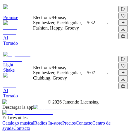
Promise
Electronic/House,
Synthesizer, Electricguitar,
5:32
-
Fashion, Happy, Groovy
Al
Torrado
Light
Electronic/House,
Shake
Synthesizer, Electricguitar,
5:07
-
Clubbing, Groovy
Al
Torrado
©
2026
Jamendo Licensing
Descargar la app
Enlaces útiles
Catálogo musical
Radios In-store
Precios
Contacto
Centro de
ayuda
Contacto