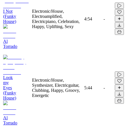
I Not
Electronic/House,
(Funky
Electroamplified,
4:54
-
House)
Electricpiano, Celebration,
Happy, Uplifting, Sexy
Al
Torrado
Look
Electronic/House,
my
Synthesizer, Electricguitar,
Eyes
5:44
-
Clubbing, Happy, Groovy,
(Funky
Energetic
House)
Al
Torrado