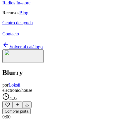
Radios In-store
Recursos
Blog
Centro de ayuda
Contacto
Volver al catálogo
Blurry
por
Loksii
electronic/house
4:22
Comprar pista
0:00