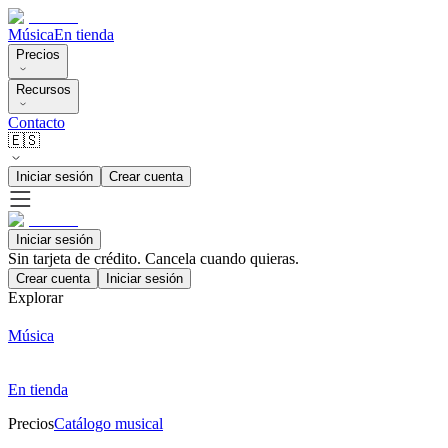
Música
En tienda
Precios
Recursos
Contacto
🇪🇸
Iniciar sesión
Crear cuenta
Iniciar sesión
Sin tarjeta de crédito. Cancela cuando quieras.
Crear cuenta
Iniciar sesión
Explorar
Música
En tienda
Precios
Catálogo musical