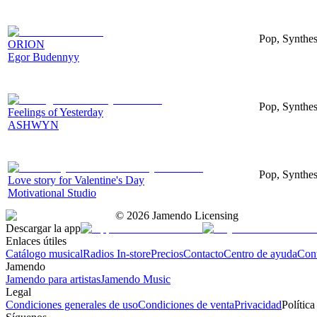
Pop, Synthes
ORION
Egor Budennyy
Pop, Synthes
Feelings of Yesterday
ASHWYN
Pop, Synthes
Love story for Valentine's Day
Motivational Studio
©
2026
Jamendo Licensing
Descargar la app
Enlaces útiles
Catálogo musical
Radios In-store
Precios
Contacto
Centro de ayuda
Con
Jamendo
Jamendo para artistas
Jamendo Music
Legal
Condiciones generales de uso
Condiciones de venta
Privacidad
Política