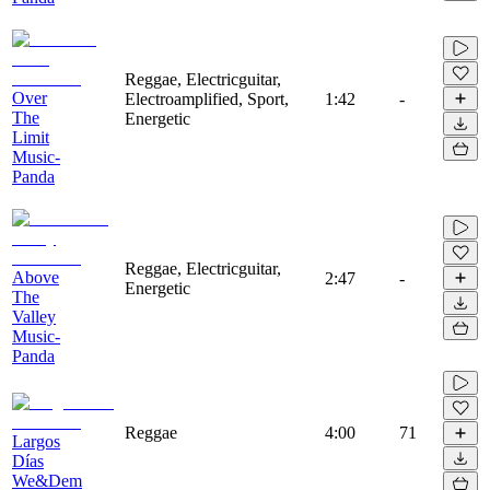
Reggae, Electricguitar,
Over
Electroamplified, Sport,
1:42
-
The
Energetic
Limit
Music-
Panda
Reggae, Electricguitar,
Above
2:47
-
Energetic
The
Valley
Music-
Panda
Reggae
4:00
71
Largos
Días
We&Dem