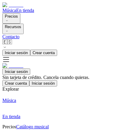
Música
En tienda
Precios
Recursos
Contacto
🇪🇸
Iniciar sesión
Crear cuenta
Iniciar sesión
Sin tarjeta de crédito. Cancela cuando quieras.
Crear cuenta
Iniciar sesión
Explorar
Música
En tienda
Precios
Catálogo musical