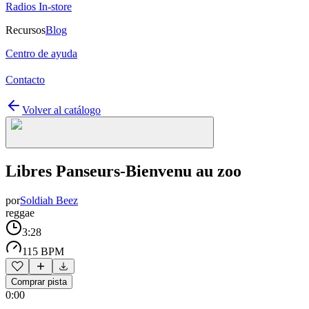
Radios In-store
Recursos
Blog
Centro de ayuda
Contacto
Volver al catálogo
Libres Panseurs-Bienvenu au zoo
por
Soldiah Beez
reggae
3:28
115 BPM
Comprar pista
0:00