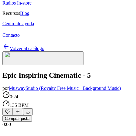
Radios In-store
Recursos
Blog
Centro de ayuda
Contacto
Volver al catálogo
Epic Inspiring Cinematic - 5
por
MuswayStudio (Royalty Free Music - Background Music)
0:24
135 BPM
Comprar pista
0:00