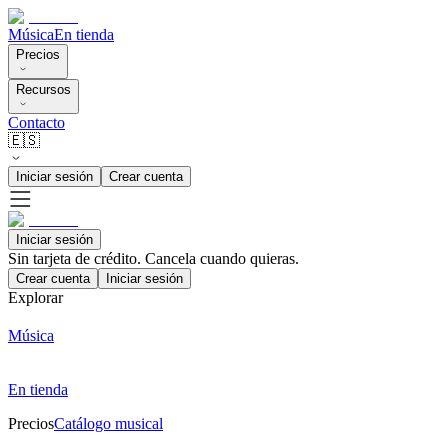
Música
En tienda
Precios
Recursos
Contacto
🇪🇸
Iniciar sesión
Crear cuenta
Iniciar sesión
Sin tarjeta de crédito. Cancela cuando quieras.
Crear cuenta
Iniciar sesión
Explorar
Música
En tienda
Precios
Catálogo musical