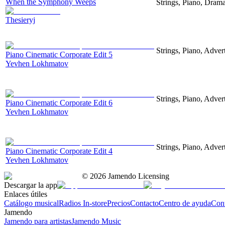
When the Symphony Weeps
Strings, Piano, Drama
Thesieryj
Strings, Piano, Advert
Piano Cinematic Corporate Edit 5
Yevhen Lokhmatov
Strings, Piano, Advert
Piano Cinematic Corporate Edit 6
Yevhen Lokhmatov
Strings, Piano, Advert
Piano Cinematic Corporate Edit 4
Yevhen Lokhmatov
©
2026
Jamendo Licensing
Descargar la app
Enlaces útiles
Catálogo musical
Radios In-store
Precios
Contacto
Centro de ayuda
Con
Jamendo
Jamendo para artistas
Jamendo Music