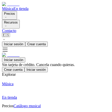
Música
En tienda
Precios
Recursos
Contacto
🇪🇸
Iniciar sesión
Crear cuenta
Iniciar sesión
Sin tarjeta de crédito. Cancela cuando quieras.
Crear cuenta
Iniciar sesión
Explorar
Música
En tienda
Precios
Catálogo musical