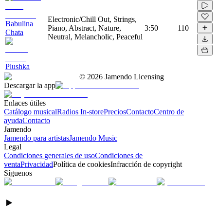
Electronic/Chill Out, Strings,
Babulina
Piano, Abstract, Nature,
3:50
110
Chata
Neutral, Melancholic, Peaceful
Plushka
©
2026
Jamendo Licensing
Descargar la app
Enlaces útiles
Catálogo musical
Radios In-store
Precios
Contacto
Centro de
ayuda
Contacto
Jamendo
Jamendo para artistas
Jamendo Music
Legal
Condiciones generales de uso
Condiciones de
venta
Privacidad
Política de cookies
Infracción de copyright
Síguenos