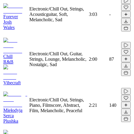
Electronic/Chill Out, Strings,
Acousticguitar, Soft,
3:03
-
Forever
Melancholic, Sad
Josh
Wales
Electronic/Chill Out, Guitar,
Chill
Strings, Lounge, Melancholic,
2:00
87
R&B
Nostalgic, Sad
Vibecraft
Electronic/Chill Out, Strings,
Piano, Filmscore, Abstract,
2:21
140
Miełodyja
Film, Melancholic, Peaceful
Serca
Plushka