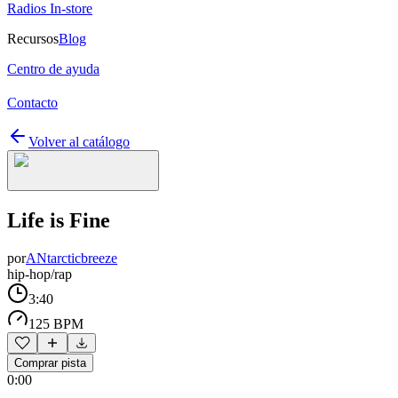
Radios In-store
Recursos
Blog
Centro de ayuda
Contacto
Volver al catálogo
Life is Fine
por
ANtarcticbreeze
hip-hop/rap
3:40
125 BPM
Comprar pista
0:00