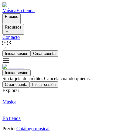
Música
En tienda
Precios
Recursos
Contacto
🇪🇸
Iniciar sesión
Crear cuenta
Iniciar sesión
Sin tarjeta de crédito. Cancela cuando quieras.
Crear cuenta
Iniciar sesión
Explorar
Música
En tienda
Precios
Catálogo musical