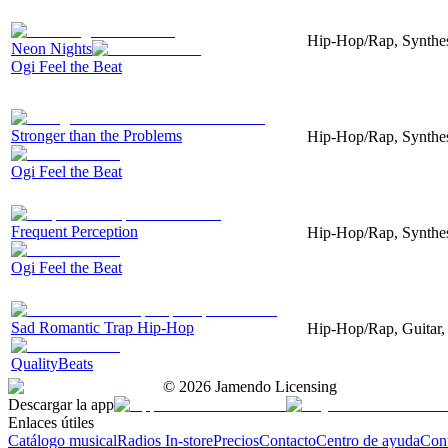
Hip-Hop/Rap, Synthesi
Neon Nights
Ogi Feel the Beat
Stronger than the Problems
Hip-Hop/Rap, Synthesi
Ogi Feel the Beat
Frequent Perception
Hip-Hop/Rap, Synthesi
Ogi Feel the Beat
Sad Romantic Trap Hip-Hop
Hip-Hop/Rap, Guitar, 
QualityBeats
©
2026
Jamendo Licensing
Descargar la app
Enlaces útiles
Catálogo musical
Radios In-store
Precios
Contacto
Centro de ayuda
Con