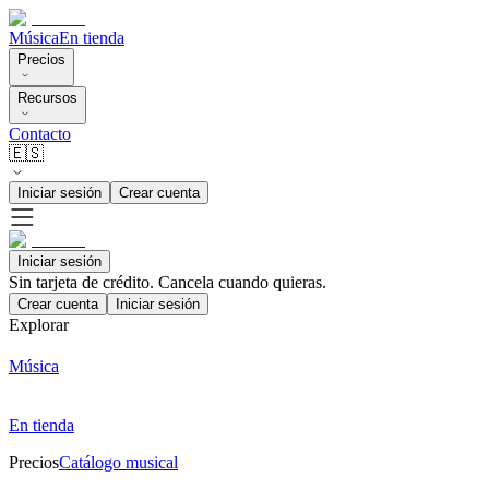
Música
En tienda
Precios
Recursos
Contacto
🇪🇸
Iniciar sesión
Crear cuenta
Iniciar sesión
Sin tarjeta de crédito. Cancela cuando quieras.
Crear cuenta
Iniciar sesión
Explorar
Música
En tienda
Precios
Catálogo musical