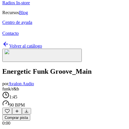
Radios In-store
Recursos
Blog
Centro de ayuda
Contacto
Volver al catálogo
Energetic Funk Groove_Main
por
Avalon Audio
funk/r&b
1:45
90 BPM
Comprar pista
0:00