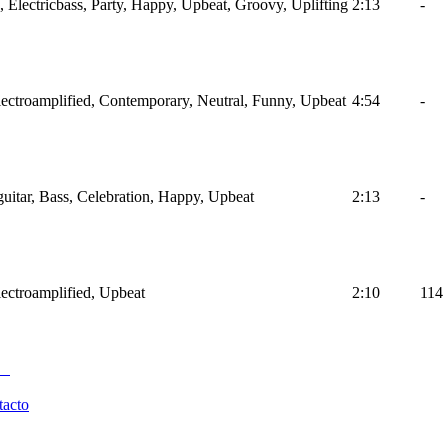
 Electricbass, Party, Happy, Upbeat, Groovy, Uplifting
2:13
-
lectroamplified, Contemporary, Neutral, Funny, Upbeat
4:54
-
uitar, Bass, Celebration, Happy, Upbeat
2:13
-
lectroamplified, Upbeat
2:10
114
tacto