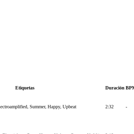
Etiquetas
Duración
BP
lectroamplified, Summer, Happy, Upbeat
2:32
-