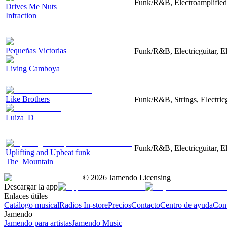
Funk/R&B, Electroamplified,
Drives Me Nuts
Infraction
Pequeñas Victorias
Funk/R&B, Electricguitar, E
Living Camboya
Like Brothers
Funk/R&B, Strings, Electricg
Luiza_D
Funk/R&B, Electricguitar, E
Uplifting and Upbeat funk
The_Mountain
©
2026
Jamendo Licensing
Descargar la app
Enlaces útiles
Catálogo musical
Radios In-store
Precios
Contacto
Centro de ayuda
Con
Jamendo
Jamendo para artistas
Jamendo Music