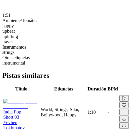
1:51
Ambiente/Temática
happy
upbeat
uplifting
travel
Instrumentos
strings
Otras etiquetas
instrumental
Pistas similares
Título
Etiquetas
Duración
BPM
World, Strings, Sitar,
India Pop
1:10
-
Bollywood, Happy
Short 03
Yevhen
Lokhmatov