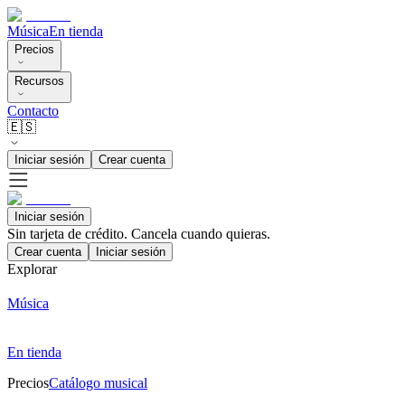
Música
En tienda
Precios
Recursos
Contacto
🇪🇸
Iniciar sesión
Crear cuenta
Iniciar sesión
Sin tarjeta de crédito. Cancela cuando quieras.
Crear cuenta
Iniciar sesión
Explorar
Música
En tienda
Precios
Catálogo musical