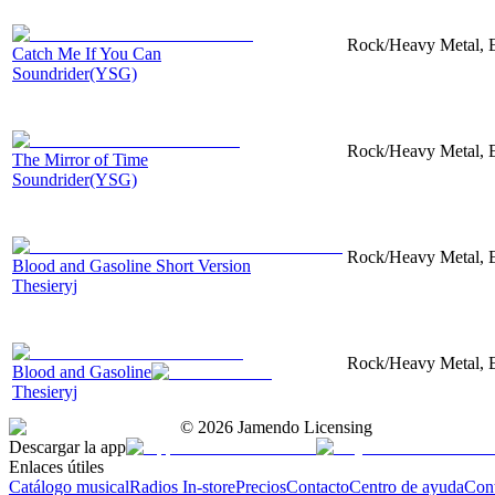
Rock/Heavy Metal, El
Catch Me If You Can
Soundrider(YSG)
Rock/Heavy Metal, El
The Mirror of Time
Soundrider(YSG)
Rock/Heavy Metal, El
Blood and Gasoline Short Version
Thesieryj
Rock/Heavy Metal, El
Blood and Gasoline
Thesieryj
©
2026
Jamendo Licensing
Descargar la app
Enlaces útiles
Catálogo musical
Radios In-store
Precios
Contacto
Centro de ayuda
Con