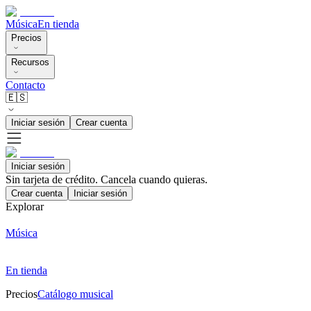
Música
En tienda
Precios
Recursos
Contacto
🇪🇸
Iniciar sesión
Crear cuenta
Iniciar sesión
Sin tarjeta de crédito. Cancela cuando quieras.
Crear cuenta
Iniciar sesión
Explorar
Música
En tienda
Precios
Catálogo musical