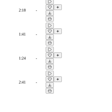
2:18
-
1:41
-
1:24
-
2:41
-