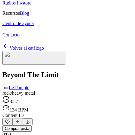
Radios In-store
Recursos
Blog
Centro de ayuda
Contacto
Volver al catálogo
Beyond The Limit
por
Le Pample
rock/heavy metal
3:57
134 BPM
Content ID
Comprar pista
0:00