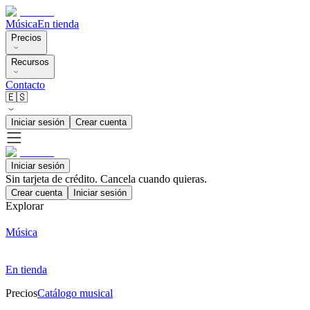
Música
En tienda
Precios
Recursos
Contacto
🇪🇸
Iniciar sesión
Crear cuenta
Iniciar sesión
Sin tarjeta de crédito. Cancela cuando quieras.
Crear cuenta
Iniciar sesión
Explorar
Música
En tienda
Precios
Catálogo musical