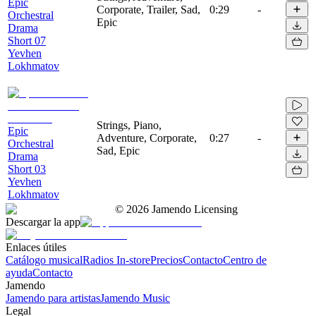
Epic
Corporate, Trailer, Sad,
0:29
-
Orchestral
Epic
Drama
Short 07
Yevhen
Lokhmatov
Strings, Piano,
Epic
Adventure, Corporate,
0:27
-
Orchestral
Sad, Epic
Drama
Short 03
Yevhen
Lokhmatov
©
2026
Jamendo Licensing
Descargar la app
Enlaces útiles
Catálogo musical
Radios In-store
Precios
Contacto
Centro de
ayuda
Contacto
Jamendo
Jamendo para artistas
Jamendo Music
Legal