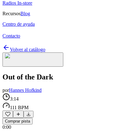
Radios In-store
Recursos
Blog
Centro de ayuda
Contacto
Volver al catálogo
Out of the Dark
por
Hannes Hofkind
3:14
111 BPM
Comprar pista
0:00