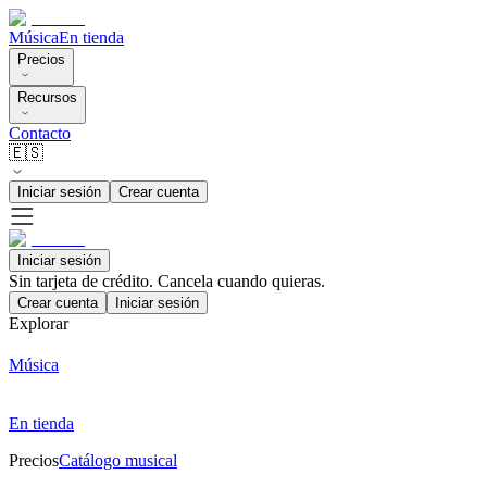
Música
En tienda
Precios
Recursos
Contacto
🇪🇸
Iniciar sesión
Crear cuenta
Iniciar sesión
Sin tarjeta de crédito. Cancela cuando quieras.
Crear cuenta
Iniciar sesión
Explorar
Música
En tienda
Precios
Catálogo musical