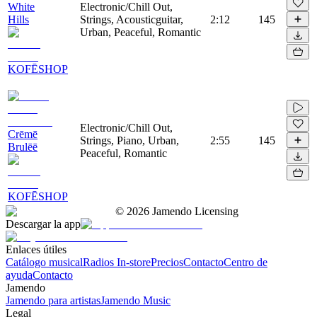
White
Electronic/Chill Out,
Hills
Strings, Acousticguitar,
2:12
145
Urban, Peaceful, Romantic
KOFĒSHOP
Electronic/Chill Out,
Crēmē
Strings, Piano, Urban,
2:55
145
Brulēē
Peaceful, Romantic
KOFĒSHOP
©
2026
Jamendo Licensing
Descargar la app
Enlaces útiles
Catálogo musical
Radios In-store
Precios
Contacto
Centro de
ayuda
Contacto
Jamendo
Jamendo para artistas
Jamendo Music
Legal