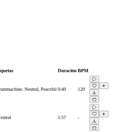
iquetas
Duración
BPM
Drummachine, Neutral, Peaceful
0:40
120
eutral
1:57
-