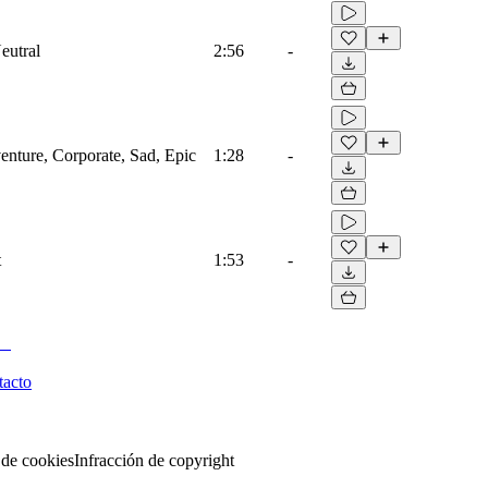
eutral
2:56
-
venture, Corporate, Sad, Epic
1:28
-
t
1:53
-
tacto
 de cookies
Infracción de copyright