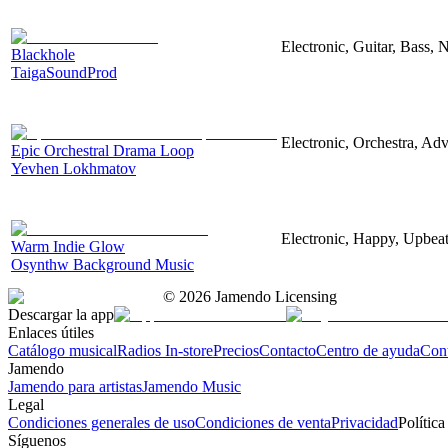
Electronic, Guitar, Bass, N
Blackhole
TaigaSoundProd
Electronic, Orchestra, Ad
Epic Orchestral Drama Loop
Yevhen Lokhmatov
Electronic, Happy, Upbea
Warm Indie Glow
Osynthw Background Music
©
2026
Jamendo Licensing
Descargar la app
Enlaces útiles
Catálogo musical
Radios In-store
Precios
Contacto
Centro de ayuda
Con
Jamendo
Jamendo para artistas
Jamendo Music
Legal
Condiciones generales de uso
Condiciones de venta
Privacidad
Política
Síguenos