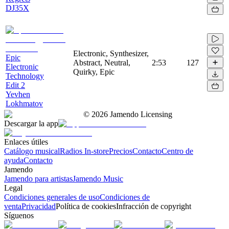
DJ35X
Electronic, Synthesizer,
Epic
Abstract, Neutral,
2:53
127
Electronic
Quirky, Epic
Technology
Edit 2
Yevhen
Lokhmatov
©
2026
Jamendo Licensing
Descargar la app
Enlaces útiles
Catálogo musical
Radios In-store
Precios
Contacto
Centro de
ayuda
Contacto
Jamendo
Jamendo para artistas
Jamendo Music
Legal
Condiciones generales de uso
Condiciones de
venta
Privacidad
Política de cookies
Infracción de copyright
Síguenos