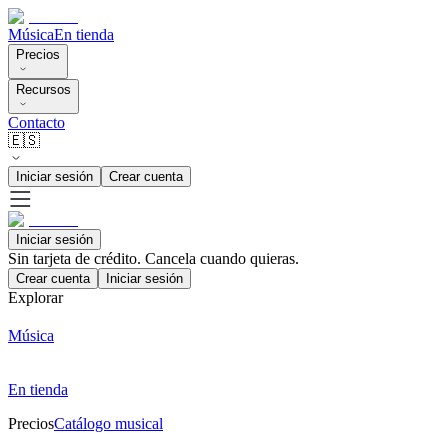
Música
En tienda
Precios
Recursos
Contacto
🇪🇸
Iniciar sesión
Crear cuenta
Iniciar sesión
Sin tarjeta de crédito. Cancela cuando quieras.
Crear cuenta
Iniciar sesión
Explorar
Música
En tienda
Precios
Catálogo musical