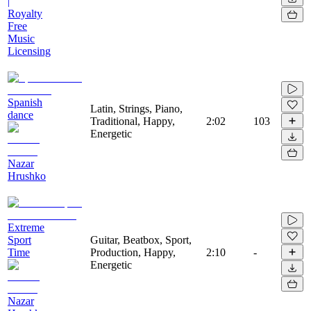
|
Royalty
Free
Music
Licensing
Spanish
Latin, Strings, Piano,
dance
Traditional, Happy,
2:02
103
Energetic
Nazar
Hrushko
Extreme
Sport
Guitar, Beatbox, Sport,
Time
Production, Happy,
2:10
-
Energetic
Nazar