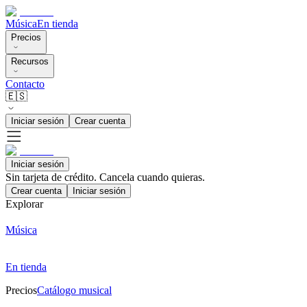
Música
En tienda
Precios
Recursos
Contacto
🇪🇸
Iniciar sesión
Crear cuenta
Iniciar sesión
Sin tarjeta de crédito. Cancela cuando quieras.
Crear cuenta
Iniciar sesión
Explorar
Música
En tienda
Precios
Catálogo musical