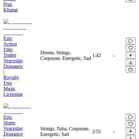
Praz
Khanal
Epic
Action
Film
Drums, Strings,
Trailer
1:42
-
Corporate, Energetic, Sad
Veaceslav
Draganov
|
Royalty
Free
Music
Licensing
Epic
Storm
Veaceslav
Strings, Tuba, Corporate,
2:55
-
Draganov
Energetic, Sad