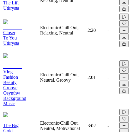
Relaxing, Neutral
The Lift
Utkrysta
Electronic/Chill Out,
2:20
-
Closer
Relaxing, Neutral
To You
Utkrysta
Vlog
Electronic/Chill Out,
Fashion
2:01
-
Neutral, Groovy
Beauty
Groove
Osynthw
Background
Music
Electronic/Chill Out,
The Big
3:02
-
Neutral, Motivational
Gold