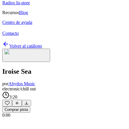
Radios In-store
Recursos
Blog
Centro de ayuda
Contacto
Volver al catálogo
Iroise Sea
por
Abydos Music
electronic/chill out
3:20
Comprar pista
0:00