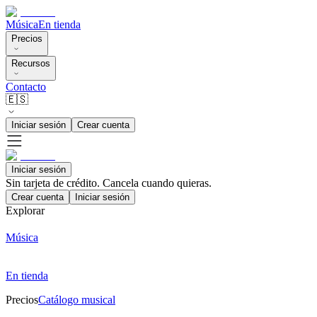
Música
En tienda
Precios
Recursos
Contacto
🇪🇸
Iniciar sesión
Crear cuenta
Iniciar sesión
Sin tarjeta de crédito. Cancela cuando quieras.
Crear cuenta
Iniciar sesión
Explorar
Música
En tienda
Precios
Catálogo musical