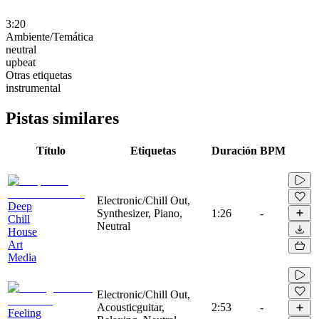
3:20
Ambiente/Temática
neutral
upbeat
Otras etiquetas
instrumental
Pistas similares
Título
Etiquetas
Duración
BPM
Electronic/Chill Out,
Deep
Synthesizer, Piano,
1:26
-
Chill
Neutral
House
Art
Media
Electronic/Chill Out,
Acousticguitar,
2:53
-
Feeling