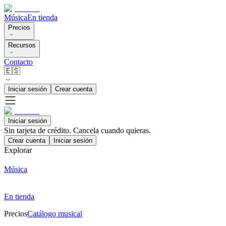
Música
En tienda
Precios
Recursos
Contacto
🇪🇸
Iniciar sesión
Crear cuenta
Iniciar sesión
Sin tarjeta de crédito. Cancela cuando quieras.
Crear cuenta
Iniciar sesión
Explorar
Música
En tienda
Precios
Catálogo musical