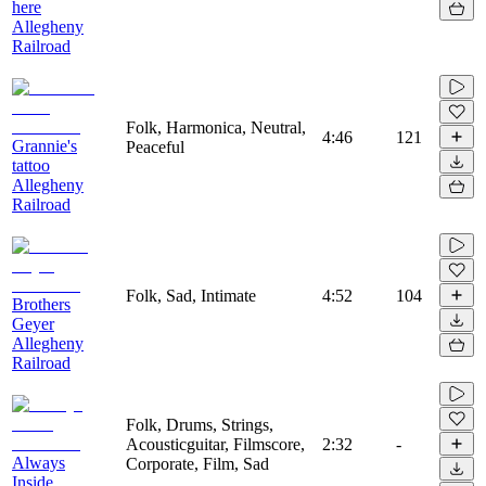
here
Allegheny
Railroad
Folk, Harmonica, Neutral,
4:46
121
Grannie's
Peaceful
tattoo
Allegheny
Railroad
Folk, Sad, Intimate
4:52
104
Brothers
Geyer
Allegheny
Railroad
Folk, Drums, Strings,
Acousticguitar, Filmscore,
2:32
-
Always
Corporate, Film, Sad
Inside