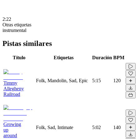
2:22
Otras etiquetas
instrumental
Pistas similares
Título
Etiquetas
Duración
BPM
Folk, Mandolin, Sad, Epic
5:15
120
Timmy
Allegheny
Railroad
Growing
Folk, Sad, Intimate
5:02
140
up
around