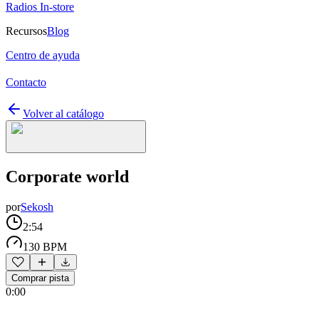
Radios In-store
Recursos
Blog
Centro de ayuda
Contacto
Volver al catálogo
Corporate world
por
Sekosh
2:54
130 BPM
Comprar pista
0:00