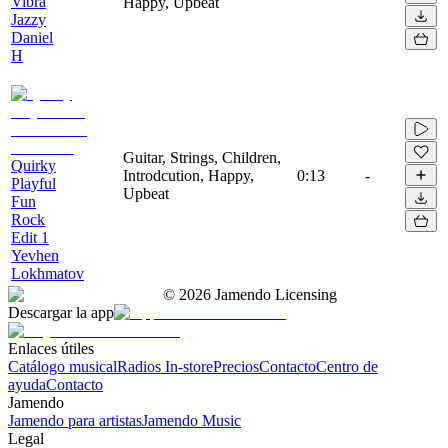
Vibra
Happy, Upbeat
Jazzy
Daniel
H
Guitar, Strings, Children,
Quirky
Introdcution, Happy,
0:13
-
Playful
Upbeat
Fun
Rock
Edit 1
Yevhen
Lokhmatov
©
2026
Jamendo Licensing
Descargar la app
Enlaces útiles
Catálogo musical
Radios In-store
Precios
Contacto
Centro de
ayuda
Contacto
Jamendo
Jamendo para artistas
Jamendo Music
Legal