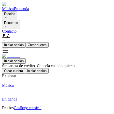
Música
En tienda
Precios
Recursos
Contacto
🇪🇸
Iniciar sesión
Crear cuenta
Iniciar sesión
Sin tarjeta de crédito. Cancela cuando quieras.
Crear cuenta
Iniciar sesión
Explorar
Música
En tienda
Precios
Catálogo musical