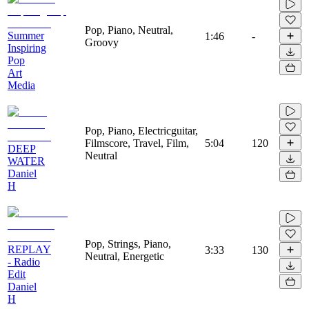
Pop, Piano, Neutral,
Summer
1:46
-
Groovy
Inspiring
Pop
Art
Media
Pop, Piano, Electricguitar,
Filmscore, Travel, Film,
5:04
120
DEEP
Neutral
WATER
Daniel
H
Pop, Strings, Piano,
REPLAY
3:33
130
Neutral, Energetic
- Radio
Edit
Daniel
H