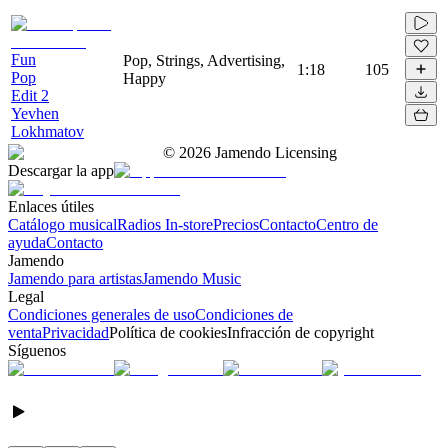
Fun
Pop, Strings, Advertising,
1:18
105
Pop
Happy
Edit 2
Yevhen
Lokhmatov
©
2026
Jamendo Licensing
Descargar la app
Enlaces útiles
Catálogo musical
Radios In-store
Precios
Contacto
Centro de
ayuda
Contacto
Jamendo
Jamendo para artistas
Jamendo Music
Legal
Condiciones generales de uso
Condiciones de
venta
Privacidad
Política de cookies
Infracción de copyright
Síguenos