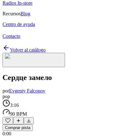
Radios In-store
Recursos
Blog
Centro de ayuda
Contacto
Volver al catálogo
Сердце замело
por
Evgeniy Falconov
pop
3:16
90 BPM
Comprar pista
0:00