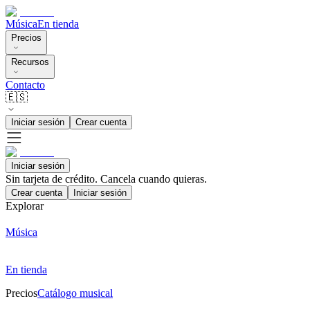
Música
En tienda
Precios
Recursos
Contacto
🇪🇸
Iniciar sesión
Crear cuenta
Iniciar sesión
Sin tarjeta de crédito. Cancela cuando quieras.
Crear cuenta
Iniciar sesión
Explorar
Música
En tienda
Precios
Catálogo musical