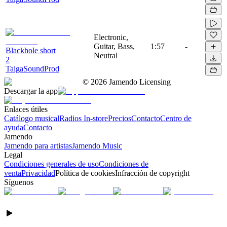
Electronic,
Guitar, Bass,
1:57
-
Blackhole short
Neutral
2
TaigaSoundProd
©
2026
Jamendo Licensing
Descargar la app
Enlaces útiles
Catálogo musical
Radios In-store
Precios
Contacto
Centro de
ayuda
Contacto
Jamendo
Jamendo para artistas
Jamendo Music
Legal
Condiciones generales de uso
Condiciones de
venta
Privacidad
Política de cookies
Infracción de copyright
Síguenos