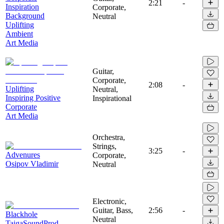
2:21
-
Inspiration
Corporate,
Background
Neutral
Uplifting
Ambient
Art Media
Guitar,
Corporate,
2:08
-
Uplifting
Neutral,
Inspiring Positive
Inspirational
Corporate
Art Media
Orchestra,
Strings,
3:25
-
Advenures
Corporate,
Osipov Vladimir
Neutral
Electronic,
Guitar, Bass,
2:56
-
Blackhole
Neutral
TaigaSoundProd