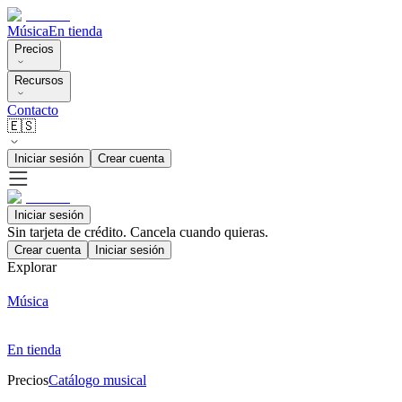
Música
En tienda
Precios
Recursos
Contacto
🇪🇸
Iniciar sesión
Crear cuenta
Iniciar sesión
Sin tarjeta de crédito. Cancela cuando quieras.
Crear cuenta
Iniciar sesión
Explorar
Música
En tienda
Precios
Catálogo musical