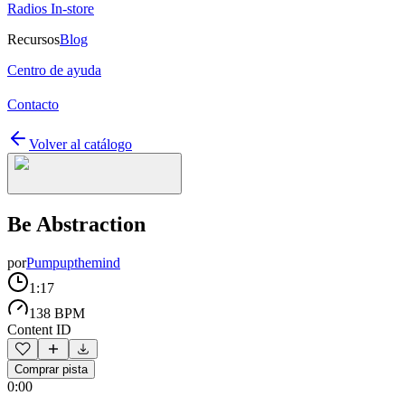
Radios In-store
Recursos
Blog
Centro de ayuda
Contacto
Volver al catálogo
Be Abstraction
por
Pumpupthemind
1:17
138 BPM
Content ID
Comprar pista
0:00