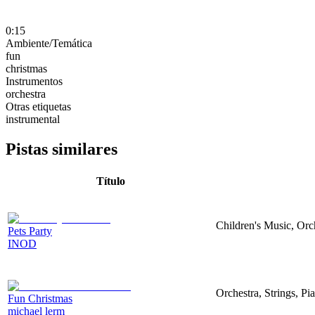
0:15
Ambiente/Temática
fun
christmas
Instrumentos
orchestra
Otras etiquetas
instrumental
Pistas similares
Título
Children's Music, Orc
Pets Party
INOD
Orchestra, Strings, Pi
Fun Christmas
michael lerm