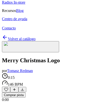
Radios In-store
Recursos
Blog
Centro de ayuda
Contacto
Volver al catálogo
Merry Christmas Logo
por
Tomasz Redman
0:15
146 BPM
Comprar pista
0:00