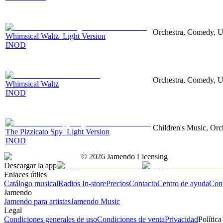
Orchestra, Comedy, U
Whimsical Waltz_Light Version
INOD
Orchestra, Comedy, U
Whimsical Waltz
INOD
Children's Music, Orc
The Pizzicato Spy_Light Version
INOD
©
2026
Jamendo Licensing
Descargar la app
Enlaces útiles
Catálogo musical
Radios In-store
Precios
Contacto
Centro de ayuda
Con
Jamendo
Jamendo para artistas
Jamendo Music
Legal
Condiciones generales de uso
Condiciones de venta
Privacidad
Política