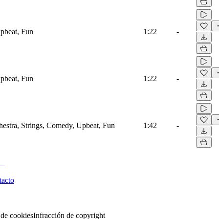
pbeat, Fun
1:22
-
pbeat, Fun
1:22
-
hestra, Strings, Comedy, Upbeat, Fun
1:42
-
tacto
 de cookies
Infracción de copyright