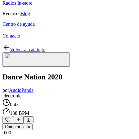
Radios In-store
Recursos
Blog
Centro de ayuda
Contacto
Volver al catálogo
Dance Nation 2020
por
AudioPanda
electronic
0:43
138 BPM
Comprar pista
0:00