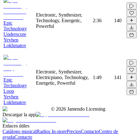
Electronic, Synthesizer,
Technology, Energetic,
2:36
140
Epic
Powerful
Technology
Underscore
Yevhen
Lokhmatov
Electronic, Synthesizer,
Electricpiano, Technology,
1:49
141
Epic
Energetic, Powerful
Technology
Loop
Yevhen
Lokhmatov
©
2026
Jamendo Licensing
Descargar la app
Enlaces útiles
Catálogo musical
Radios In-store
Precios
Contacto
Centro de
ayuda
Contacto