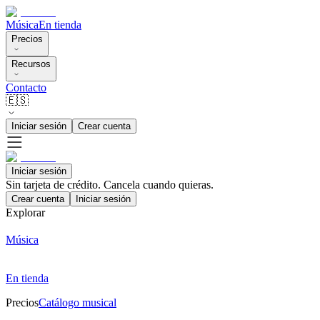
Música
En tienda
Precios
Recursos
Contacto
🇪🇸
Iniciar sesión
Crear cuenta
Iniciar sesión
Sin tarjeta de crédito. Cancela cuando quieras.
Crear cuenta
Iniciar sesión
Explorar
Música
En tienda
Precios
Catálogo musical