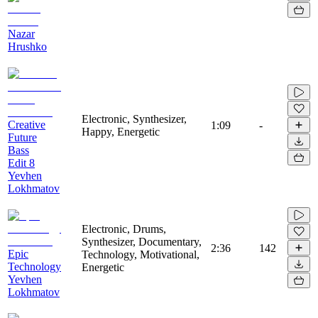
Nazar
Hrushko
Electronic, Synthesizer,
Creative
1:09
-
Happy, Energetic
Future
Bass
Edit 8
Yevhen
Lokhmatov
Electronic, Drums,
Synthesizer, Documentary,
2:36
142
Epic
Technology, Motivational,
Technology
Energetic
Yevhen
Lokhmatov