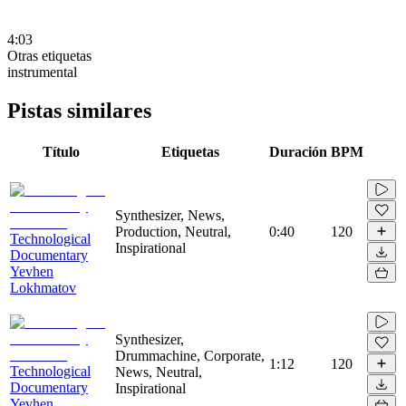
4:03
Otras etiquetas
instrumental
Pistas similares
Título
Etiquetas
Duración
BPM
Synthesizer, News,
Production, Neutral,
0:40
120
Technological
Inspirational
Documentary
Yevhen
Lokhmatov
Synthesizer,
Drummachine, Corporate,
1:12
120
Technological
News, Neutral,
Documentary
Inspirational
Yevhen