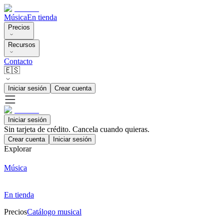
Música
En tienda
Precios
Recursos
Contacto
🇪🇸
Iniciar sesión
Crear cuenta
Iniciar sesión
Sin tarjeta de crédito. Cancela cuando quieras.
Crear cuenta
Iniciar sesión
Explorar
Música
En tienda
Precios
Catálogo musical