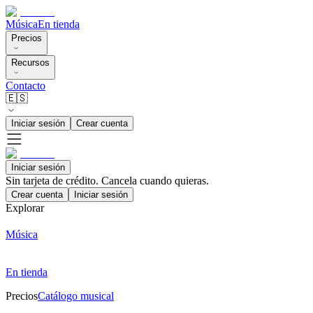
Música
En tienda
Precios
Recursos
Contacto
🇪🇸
Iniciar sesión
Crear cuenta
Iniciar sesión
Sin tarjeta de crédito. Cancela cuando quieras.
Crear cuenta
Iniciar sesión
Explorar
Música
En tienda
Precios
Catálogo musical