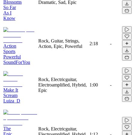
Blossoms
Dramatic, Sad, Epic
So Far
As I
Know
Rock, Guitar, Strings,
2:18
-
Action
Action, Epic, Powerful
Sports
Powerful
SoundForYou
Rock, Electricguitar,
Electroamplified, Hybrid,
1:00
-
Make It
Epic
Scream
Luiza_D
The
Rock, Electricguitar,
Epic
Electroamplified, Hybrid,
1:12
-