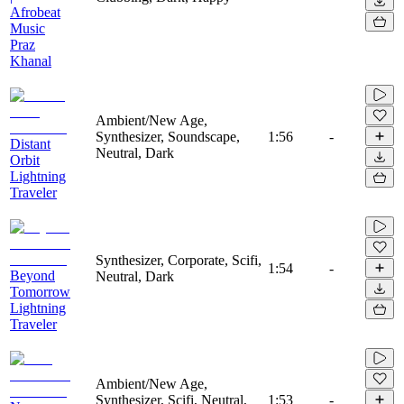
Afrobeat
Music
Praz
Khanal
Ambient/New Age,
Synthesizer, Soundscape,
1:56
-
Distant
Neutral, Dark
Orbit
Lightning
Traveler
Synthesizer, Corporate, Scifi,
1:54
-
Beyond
Neutral, Dark
Tomorrow
Lightning
Traveler
Ambient/New Age,
Synthesizer, Scifi, Neutral,
1:53
-