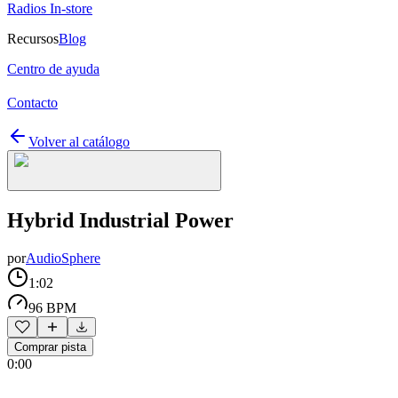
Radios In-store
Recursos
Blog
Centro de ayuda
Contacto
Volver al catálogo
Hybrid Industrial Power
por
AudioSphere
1:02
96 BPM
Comprar pista
0:00