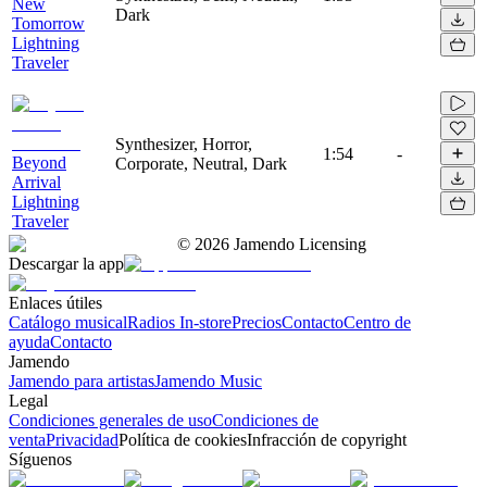
New
Dark
Tomorrow
Lightning
Traveler
Synthesizer, Horror,
1:54
-
Beyond
Corporate, Neutral, Dark
Arrival
Lightning
Traveler
©
2026
Jamendo Licensing
Descargar la app
Enlaces útiles
Catálogo musical
Radios In-store
Precios
Contacto
Centro de
ayuda
Contacto
Jamendo
Jamendo para artistas
Jamendo Music
Legal
Condiciones generales de uso
Condiciones de
venta
Privacidad
Política de cookies
Infracción de copyright
Síguenos