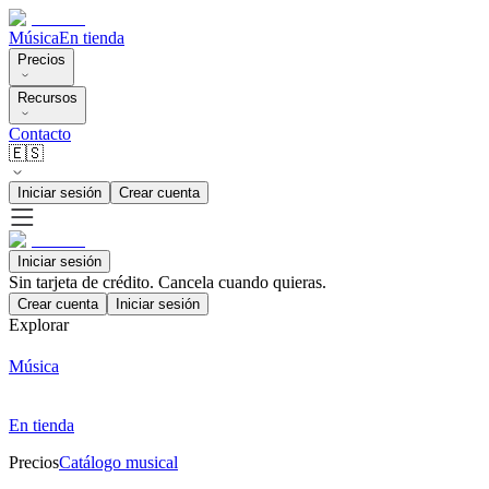
Música
En tienda
Precios
Recursos
Contacto
🇪🇸
Iniciar sesión
Crear cuenta
Iniciar sesión
Sin tarjeta de crédito. Cancela cuando quieras.
Crear cuenta
Iniciar sesión
Explorar
Música
En tienda
Precios
Catálogo musical